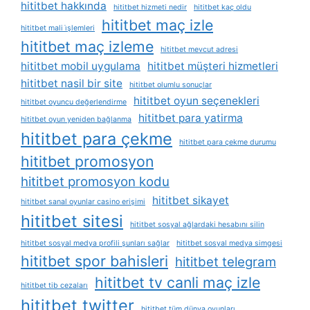
hititbet hakkında
hititbet hizmeti nedir
hititbet kaç oldu
hititbet maç izle
hititbet mali i̇şlemleri
hititbet maç izleme
hititbet mevcut adresi
hititbet mobil uygulama
hititbet müşteri hizmetleri
hititbet nasil bir site
hititbet olumlu sonuçlar
hititbet oyun seçenekleri
hititbet oyuncu değerlendirme
hititbet para yatirma
hititbet oyun yeniden bağlanma
hititbet para çekme
hititbet para çekme durumu
hititbet promosyon
hititbet promosyon kodu
hititbet sikayet
hititbet sanal oyunlar casino erişimi
hititbet sitesi
hititbet sosyal ağlardaki hesabını silin
hititbet sosyal medya profili şunları sağlar
hititbet sosyal medya simgesi
hititbet spor bahisleri
hititbet telegram
hititbet tv canli maç izle
hititbet tib cezaları
hititbet twitter
hititbet tüm dünya oyunları