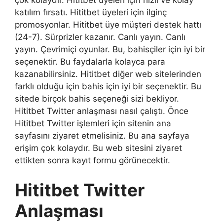
çok kolaydır. Hititbet üyeleri için hızlı ve kolay
katılım fırsatı. Hititbet üyeleri için ilginç
promosyonlar. Hititbet üye müşteri destek hattı
(24-7). Sürprizler kazanır. Canlı yayın. Canlı
yayın. Çevrimiçi oyunlar. Bu, bahisçiler için iyi bir
seçenektir. Bu faydalarla kolayca para
kazanabilirsiniz. Hititbet diğer web sitelerinden
farklı olduğu için bahis için iyi bir seçenektir. Bu
sitede birçok bahis seçeneği sizi bekliyor.
Hititbet Twitter anlaşması nasıl çalıştı. Önce
Hititbet Twitter işlemleri için sitenin ana
sayfasını ziyaret etmelisiniz. Bu ana sayfaya
erişim çok kolaydır. Bu web sitesini ziyaret
ettikten sonra kayıt formu görünecektir.
Hititbet Twitter
Anlaşması