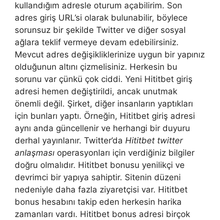
kullandığım adresle oturum açabilirim. Son
adres giriş URL’si olarak bulunabilir, böylece
sorunsuz bir şekilde Twitter ve diğer sosyal
ağlara teklif vermeye devam edebilirsiniz.
Mevcut adres değişikliklerinize uygun bir yapınız
olduğunun altını çizmelisiniz. Herkesin bu
sorunu var çünkü çok ciddi. Yeni Hititbet giriş
adresi hemen değiştirildi, ancak unutmak
önemli değil. Şirket, diğer insanların yaptıkları
için bunları yaptı. Örneğin, Hititbet giriş adresi
aynı anda güncellenir ve herhangi bir duyuru
derhal yayınlanır. Twitter’da
Hititbet twitter
anlaşması
operasyonları için verdiğiniz bilgiler
doğru olmalıdır. Hititbet bonusu yenilikçi ve
devrimci bir yapıya sahiptir. Sitenin düzeni
nedeniyle daha fazla ziyaretçisi var. Hititbet
bonus hesabını takip eden herkesin harika
zamanları vardı. Hititbet bonus adresi birçok