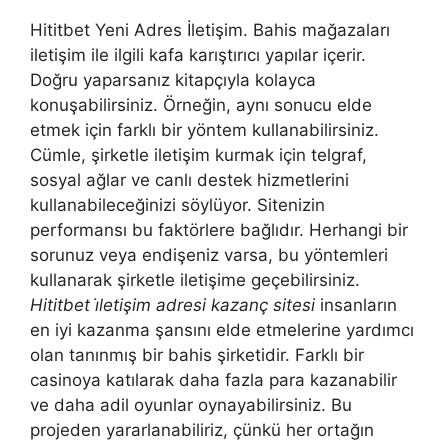
Hititbet Yeni Adres İletişim. Bahis mağazaları
iletişim ile ilgili kafa karıştırıcı yapılar içerir.
Doğru yaparsanız kitapçıyla kolayca
konuşabilirsiniz. Örneğin, aynı sonucu elde
etmek için farklı bir yöntem kullanabilirsiniz.
Cümle, şirketle iletişim kurmak için telgraf,
sosyal ağlar ve canlı destek hizmetlerini
kullanabileceğinizi söylüyor. Sitenizin
performansı bu faktörlere bağlıdır. Herhangi bir
sorunuz veya endişeniz varsa, bu yöntemleri
kullanarak şirketle iletişime geçebilirsiniz.
Hititbet i̇letişim adresi kazanç sitesi
insanların
en iyi kazanma şansını elde etmelerine yardımcı
olan tanınmış bir bahis şirketidir. Farklı bir
casinoya katılarak daha fazla para kazanabilir
ve daha adil oyunlar oynayabilirsiniz. Bu
projeden yararlanabiliriz, çünkü her ortağın