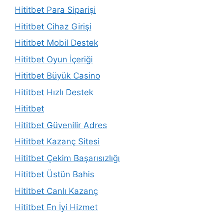
Hititbet Para Siparişi
Hititbet Cihaz Girişi
Hititbet Mobil Destek
Hititbet Oyun İçeriği
Hititbet Büyük Casino
Hititbet Hızlı Destek
Hititbet
Hititbet Güvenilir Adres
Hititbet Kazanç Sitesi
Hititbet Çekim Başarısızlığı
Hititbet Üstün Bahis
Hititbet Canlı Kazanç
Hititbet En İyi Hizmet