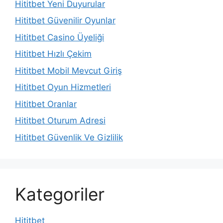
Hititbet Yeni Duyurular
Hititbet Güvenilir Oyunlar
Hititbet Casino Üyeliği
Hititbet Hızlı Çekim
Hititbet Mobil Mevcut Giriş
Hititbet Oyun Hizmetleri
Hititbet Oranlar
Hititbet Oturum Adresi
Hititbet Güvenlik Ve Gizlilik
Kategoriler
Hititbet