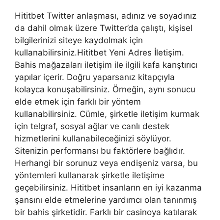
Hititbet Twitter anlaşması, adınız ve soyadınız
da dahil olmak üzere Twitter’da çalıştı, kişisel
bilgilerinizi siteye kaydolmak için
kullanabilirsiniz.Hititbet Yeni Adres İletişim.
Bahis mağazaları iletişim ile ilgili kafa karıştırıcı
yapılar içerir. Doğru yaparsanız kitapçıyla
kolayca konuşabilirsiniz. Örneğin, aynı sonucu
elde etmek için farklı bir yöntem
kullanabilirsiniz. Cümle, şirketle iletişim kurmak
için telgraf, sosyal ağlar ve canlı destek
hizmetlerini kullanabileceğinizi söylüyor.
Sitenizin performansı bu faktörlere bağlıdır.
Herhangi bir sorunuz veya endişeniz varsa, bu
yöntemleri kullanarak şirketle iletişime
geçebilirsiniz. Hititbet insanların en iyi kazanma
şansını elde etmelerine yardımcı olan tanınmış
bir bahis şirketidir. Farklı bir casinoya katılarak