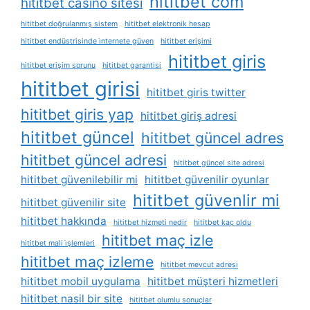
hititbet com
hititbet casino sitesi
hititbet doğrulanmış sistem
hititbet elektronik hesap
hititbet endüstrisinde i̇nternete güven
hititbet erişimi
hititbet giris
hititbet erişim sorunu
hititbet garantisi
hititbet girisi
hititbet giris twitter
hititbet giris yap
hititbet giriş adresi
hititbet güncel
hititbet güncel adres
hititbet güncel adresi
hititbet güncel site adresi
hititbet güvenilebilir mi
hititbet güvenilir oyunlar
hititbet güvenlir mi
hititbet güvenilir site
hititbet hakkında
hititbet hizmeti nedir
hititbet kaç oldu
hititbet maç izle
hititbet mali i̇şlemleri
hititbet maç izleme
hititbet mevcut adresi
hititbet mobil uygulama
hititbet müşteri hizmetleri
hititbet nasil bir site
hititbet olumlu sonuçlar