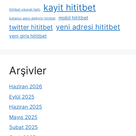
kayit hititbet
hititbet şikayet hattı
mobil hititbet
kullanıcı adını değiştir hititbet
yeni adresi hititbet
twitter hititbet
yeni giris hititbet
Arşivler
Haziran 2026
Eylül 2025
Haziran 2025
Mayıs 2025
Şubat 2025