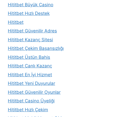
Hititbet Büyük Casino
Hititbet Hızlı Destek
Hititbet
Hititbet Güvenilir Adres
Hititbet Kazanç Sitesi
Hititbet Çekim Başarısızlığı
Hititbet Üstün Bahis
Hititbet Canlı Kazanç
Hititbet En İyi Hizmet
Hititbet Yeni Duyurular
Hititbet Güvenilir Oyunlar
Hititbet Casino Üyeliği
Hititbet Hızlı Çekim