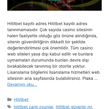
Hititbet kayıtlı adres Hititbet kayıtlı adres
tanınmamasıdır. Çok sayıda casino sitesinin
halen faaliyette olduğu göz önüne alındığında,
sitenin güvenilirliğinin dikkatli bir şekilde
değerlendirilmesi çok önemlidir. Tüm casino
web siteleri yasa dışı kabul edilir ve bunlara
uymamaları durumunda bunları devre dışı
bırakabilecek tanınmış bir otorite yoktur.
Lisanslama bilgilerini lisanslama hizmetleri web
sitesinin ana sayfasında bulabilirsiniz. Plaka …
Devamını oku…
Kategoriler
Hititbet
Etiketler
hititbet canlı oyunlar
,
hititbet güvenlir mi
,