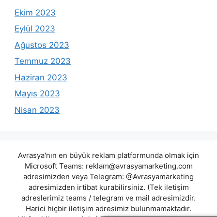
Ekim 2023
Eylül 2023
Ağustos 2023
Temmuz 2023
Haziran 2023
Mayıs 2023
Nisan 2023
Avrasya'nın en büyük reklam platformunda olmak için
Microsoft Teams:
reklam@avrasyamarketing.com
adresimizden veya Telegram: @Avrasyamarketing
adresimizden irtibat kurabilirsiniz. (Tek iletişim
adreslerimiz teams / telegram ve mail adresimizdir.
Harici hiçbir iletişim adresimiz bulunmamaktadır.