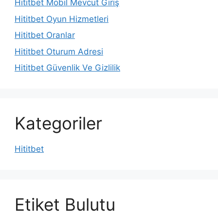
Hititbet Mobil Mevcut Giriş
Hititbet Oyun Hizmetleri
Hititbet Oranlar
Hititbet Oturum Adresi
Hititbet Güvenlik Ve Gizlilik
Kategoriler
Hititbet
Etiket Bulutu