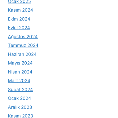
Ocak 2025
Kasım 2024
Ekim 2024
Eylül 2024
Ağustos 2024
Temmuz 2024
Haziran 2024
Mayıs 2024
Nisan 2024
Mart 2024
Şubat 2024
Ocak 2024
Aralık 2023
Kasım 2023