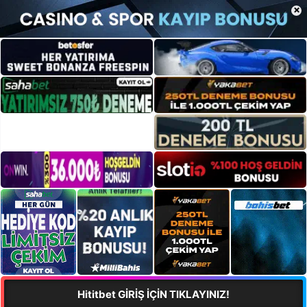
×
Hititbet GİRİŞ İÇİN TIKLAYINIZ!