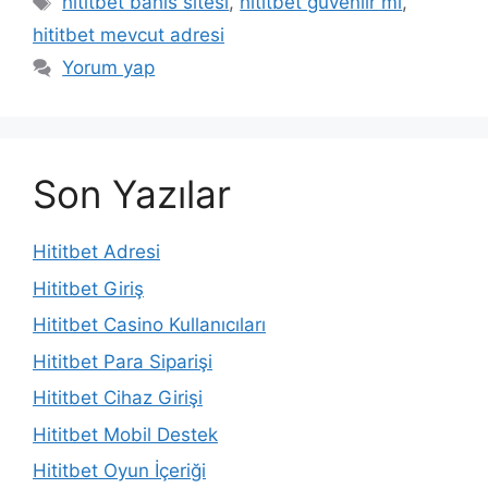
hititbet bahis sitesi
,
hititbet güvenlir mi
,
hititbet mevcut adresi
Yorum yap
Son Yazılar
Hititbet Adresi
Hititbet Giriş
Hititbet Casino Kullanıcıları
Hititbet Para Siparişi
Hititbet Cihaz Girişi
Hititbet Mobil Destek
Hititbet Oyun İçeriği