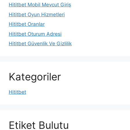
Hititbet Mobil Mevcut Giriş
Hititbet Oyun Hizmetleri
Hititbet Oranlar
Hititbet Oturum Adresi
Hititbet Güvenlik Ve Gizlilik
Kategoriler
Hititbet
Etiket Bulutu