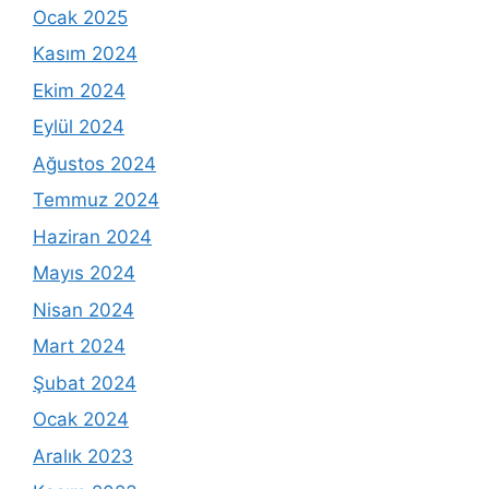
Ocak 2025
Kasım 2024
Ekim 2024
Eylül 2024
Ağustos 2024
Temmuz 2024
Haziran 2024
Mayıs 2024
Nisan 2024
Mart 2024
Şubat 2024
Ocak 2024
Aralık 2023