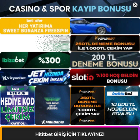
×
Hititbet GİRİŞ İÇİN TIKLAYINIZ!