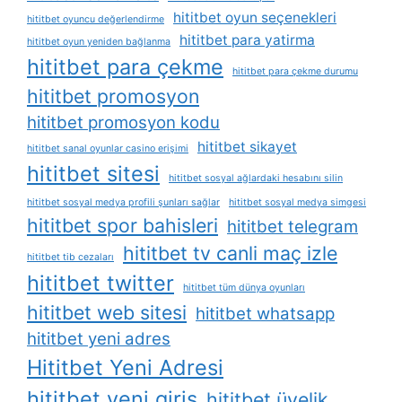
hititbet oyun seçenekleri
hititbet oyuncu değerlendirme
hititbet para yatirma
hititbet oyun yeniden bağlanma
hititbet para çekme
hititbet para çekme durumu
hititbet promosyon
hititbet promosyon kodu
hititbet sikayet
hititbet sanal oyunlar casino erişimi
hititbet sitesi
hititbet sosyal ağlardaki hesabını silin
hititbet sosyal medya profili şunları sağlar
hititbet sosyal medya simgesi
hititbet spor bahisleri
hititbet telegram
hititbet tv canli maç izle
hititbet tib cezaları
hititbet twitter
hititbet tüm dünya oyunları
hititbet web sitesi
hititbet whatsapp
hititbet yeni adres
Hititbet Yeni Adresi
hititbet yeni giris
hititbet üyelik