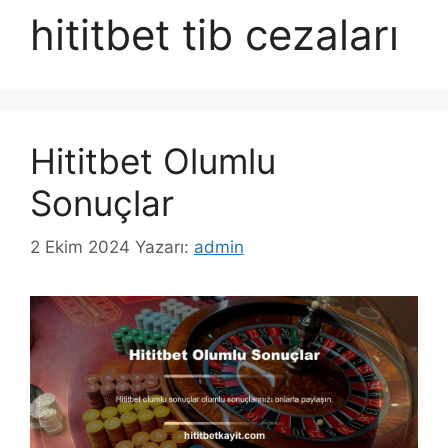
hititbet tib cezaları
Hititbet Olumlu
Sonuçlar
2 Ekim 2024
Yazarı:
admin