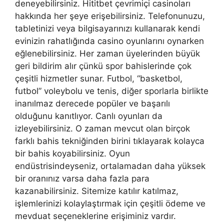
deneyebilirsiniz. Hititbet çevrimiçi casinoları
hakkında her şeye erişebilirsiniz. Telefonunuzu,
tabletinizi veya bilgisayarınızı kullanarak kendi
evinizin rahatlığında casino oyunlarını oynarken
eğlenebilirsiniz. Her zaman üyelerinden büyük
geri bildirim alır çünkü spor bahislerinde çok
çeşitli hizmetler sunar. Futbol, “basketbol,
futbol” voleybolu ve tenis, diğer sporlarla birlikte
inanılmaz derecede popüler ve başarılı
olduğunu kanıtlıyor. Canlı oyunları da
izleyebilirsiniz. O zaman mevcut olan birçok
farklı bahis tekniğinden birini tıklayarak kolayca
bir bahis koyabilirsiniz. Oyun
endüstrisindeyseniz, ortalamadan daha yüksek
bir oranınız varsa daha fazla para
kazanabilirsiniz. Sitemize katılır katılmaz,
işlemlerinizi kolaylaştırmak için çeşitli ödeme ve
mevduat seçeneklerine erişiminiz vardır.