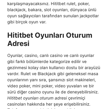
karşılaşmayacaksınız. Hititbet rulet, poker,
blackjack, bakara, slot oyunları, dünyaca ünlü
oyun sağlayıcıları tarafından sunulan jackpotlar
gibi birçok oyun var.
Hititbet Oyunları Oturum
Adresi
Oyunlar, casino, canlı casino ve canlı oyunlar
gibi farklı bölümlerde kategorize edilir ve
gezinmesi kolay olan kullanıcı dostu bir arayüzü
vardır. Rulet ve Blackjack gibi geleneksel masa
oyunlarının yanı sıra, şansınızı slot makineleri,
video poker, mini poker, video yuvaları ve bir
sürü diğer casino oyunu ile de deneyebilirsiniz.
Hititbet oyunları oturum adresi
çevrimiçi
casinoları hakkında her şeye erişebilirsiniz.