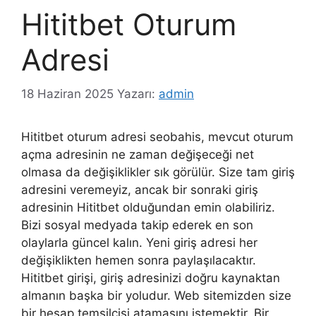
Hititbet Oturum
Adresi
18 Haziran 2025
Yazarı:
admin
Hititbet oturum adresi seobahis, mevcut oturum
açma adresinin ne zaman değişeceği net
olmasa da değişiklikler sık görülür. Size tam giriş
adresini veremeyiz, ancak bir sonraki giriş
adresinin Hititbet olduğundan emin olabiliriz.
Bizi sosyal medyada takip ederek en son
olaylarla güncel kalın. Yeni giriş adresi her
değişiklikten hemen sonra paylaşılacaktır.
Hititbet girişi, giriş adresinizi doğru kaynaktan
almanın başka bir yoludur. Web sitemizden size
bir hesap temsilcisi atamasını istemektir. Bir