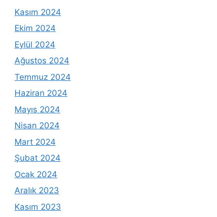
Kasım 2024
Ekim 2024
Eylül 2024
Ağustos 2024
Temmuz 2024
Haziran 2024
Mayıs 2024
Nisan 2024
Mart 2024
Şubat 2024
Ocak 2024
Aralık 2023
Kasım 2023