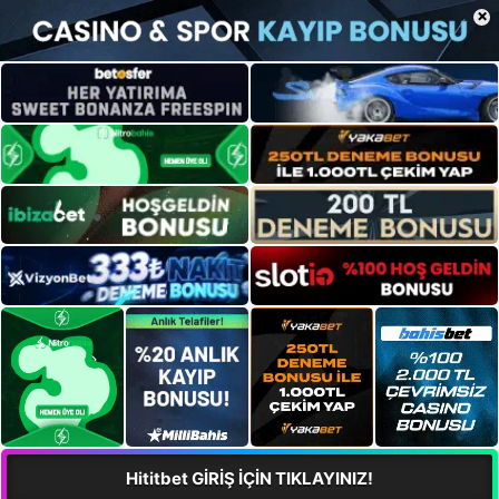
×
Hititbet GİRİŞ İÇİN TIKLAYINIZ!