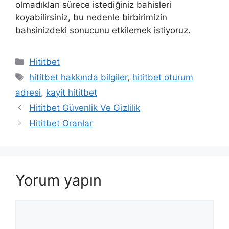
olmadıkları sürece istediğiniz bahisleri
koyabilirsiniz, bu nedenle birbirimizin
bahsinizdeki sonucunu etkilemek istiyoruz.
Kategoriler
Hititbet
Etiketler
hititbet hakkında bilgiler
,
hititbet oturum
adresi
,
kayit hititbet
Hititbet Güvenlik Ve Gizlilik
Hititbet Oranlar
Yorum yapın
Yorum