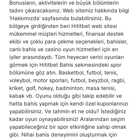
Bonusların, aktivitelerin ve büyük bölümlerin
tadını çıkaracaksınız. Web sitemiz hakkında bilgi
‘Hakkımızda’ sayfasında bulabilirsiniz. Bu
bölgeye girdiğinden beri Hititbet web sitesi
mükemmel müşteri hizmetleri, finansal destek
ekibi ve çoklu para çekme seçenekleri, bahisler,
canlı bahis ve casino oyun hizmetleri için en
iyiler arasındaydı. Tüm heyecan verici oyunları
görmek için Hititbet Bahis sekmesindeki spor
bölümüne göz atın. Basketbol, futbol, tenis,
voleybol, motor sporları, futbol, beyzbol, ragbi,
kriket, golf, hokey, badminton, masa tenisi,
kabak vb. Oyunu olduğu gibi takip edebilir ve
hatta bahis yapmak için kendi özel kuponlarınızı
yapabilirsiniz. Ve tahmin et ne oldu? İstediğiniz
kadar oyun oynayabilirsiniz! Aralarından seçim
yapabileceğiniz bir spor etkinliğine sahip olmak
gibi. Nihai bahis deneyimini oluşturmak için