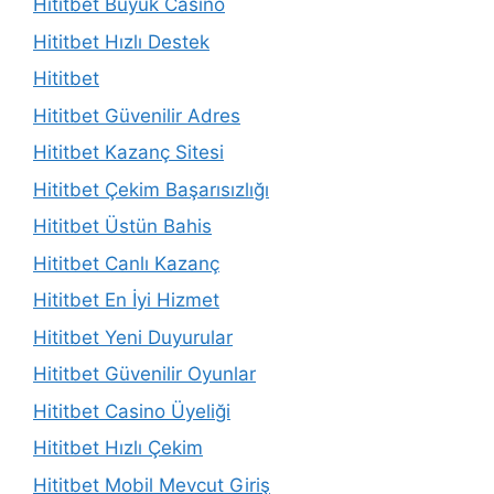
Hititbet Büyük Casino
Hititbet Hızlı Destek
Hititbet
Hititbet Güvenilir Adres
Hititbet Kazanç Sitesi
Hititbet Çekim Başarısızlığı
Hititbet Üstün Bahis
Hititbet Canlı Kazanç
Hititbet En İyi Hizmet
Hititbet Yeni Duyurular
Hititbet Güvenilir Oyunlar
Hititbet Casino Üyeliği
Hititbet Hızlı Çekim
Hititbet Mobil Mevcut Giriş