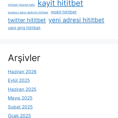
kayit hititbet
hititbet şikayet hattı
mobil hititbet
kullanıcı adını değiştir hititbet
yeni adresi hititbet
twitter hititbet
yeni giris hititbet
Arşivler
Haziran 2026
Eylül 2025
Haziran 2025
Mayıs 2025
Şubat 2025
Ocak 2025