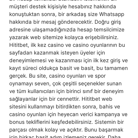
müşteri destek kişisiyle hesabınız hakkında
konuştuktan sonra, bir arkadaş size Whatsapp
hakkında bir mesaj gönderecektir. Doğru giriş
adresine ulaşamadığınızda hesap temsilcimize
yazarak web sitemize kolayca erişebilirsiniz.
Hititbet, ilk kez casino ve casino oyunlarının bu
sayfadan kazanmak isteyen üyeler için
deneyimlemesi ve kazanması için ilk kez giriş ve
kayıt süreci oldukça basit ve basit, bu tamamen
gerçek. Bu site, casino oyunları ve spor
oynamayı seven, çok çeşitli seçenekler sunan
ve tüm kullanıcıları için birinci sınıf bir deneyim
sağlayanlar için bir cennettir. Hititbet web
sitesini kullanmayı bitirdikten sonra, bahis ve
casino oyunları için heyecan verici kampanya ve
bonus tekliflerini keşfedebilirsiniz. Sistemin bir
parçası olmak kolay ve açıktır. Bunu başarmak
için birkaç basit adım izlemeniz gerekir. Daha