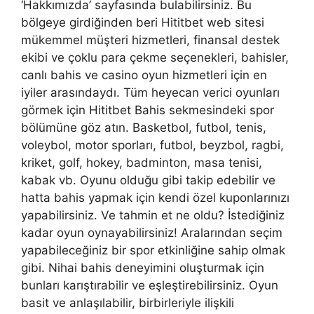
‘Hakkımızda’ sayfasında bulabilirsiniz. Bu
bölgeye girdiğinden beri Hititbet web sitesi
mükemmel müşteri hizmetleri, finansal destek
ekibi ve çoklu para çekme seçenekleri, bahisler,
canlı bahis ve casino oyun hizmetleri için en
iyiler arasındaydı. Tüm heyecan verici oyunları
görmek için Hititbet Bahis sekmesindeki spor
bölümüne göz atın. Basketbol, futbol, tenis,
voleybol, motor sporları, futbol, beyzbol, ragbi,
kriket, golf, hokey, badminton, masa tenisi,
kabak vb. Oyunu olduğu gibi takip edebilir ve
hatta bahis yapmak için kendi özel kuponlarınızı
yapabilirsiniz. Ve tahmin et ne oldu? İstediğiniz
kadar oyun oynayabilirsiniz! Aralarından seçim
yapabileceğiniz bir spor etkinliğine sahip olmak
gibi. Nihai bahis deneyimini oluşturmak için
bunları karıştırabilir ve eşleştirebilirsiniz. Oyun
basit ve anlaşılabilir, birbirleriyle ilişkili