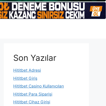
Son Yazılar
Hititbet Adresi
Hititbet Giriş
Hititbet Casino Kullanıcıları
Hititbet Para Siparişi
Hititbet Cihaz Girişi