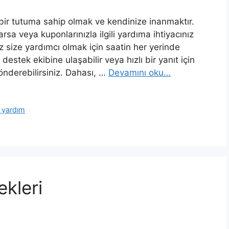
 bir tutuma sahip olmak ve kendinize inanmaktır.
rsa veya kuponlarınızla ilgili yardıma ihtiyacınız
iz size yardımcı olmak için saatin her yerinde
destek ekibine ulaşabilir veya hızlı bir yanıt için
önderebilirsiniz. Dahası, …
Devamını oku…
t yardım
kleri