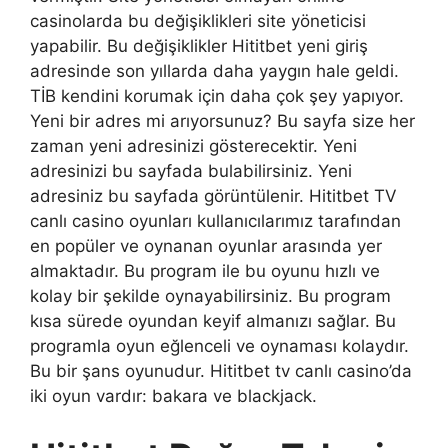
casinolarda bu değişiklikleri site yöneticisi
yapabilir. Bu değişiklikler Hititbet yeni giriş
adresinde son yıllarda daha yaygın hale geldi.
TİB kendini korumak için daha çok şey yapıyor.
Yeni bir adres mi arıyorsunuz? Bu sayfa size her
zaman yeni adresinizi gösterecektir. Yeni
adresinizi bu sayfada bulabilirsiniz. Yeni
adresiniz bu sayfada görüntülenir. Hititbet TV
canlı casino oyunları kullanıcılarımız tarafından
en popüler ve oynanan oyunlar arasında yer
almaktadır. Bu program ile bu oyunu hızlı ve
kolay bir şekilde oynayabilirsiniz. Bu program
kısa sürede oyundan keyif almanızı sağlar. Bu
programla oyun eğlenceli ve oynaması kolaydır.
Bu bir şans oyunudur. Hititbet tv canlı casino’da
iki oyun vardır: bakara ve blackjack.