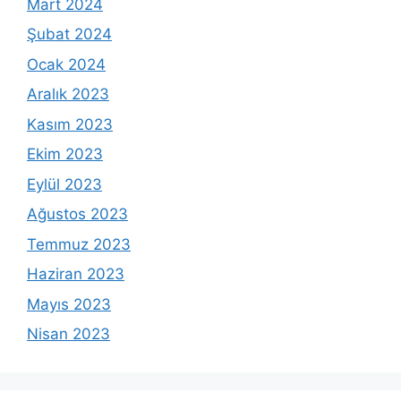
Mart 2024
Şubat 2024
Ocak 2024
Aralık 2023
Kasım 2023
Ekim 2023
Eylül 2023
Ağustos 2023
Temmuz 2023
Haziran 2023
Mayıs 2023
Nisan 2023