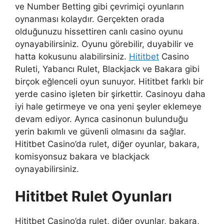
ve Number Betting gibi çevrimiçi oyunların
oynanması kolaydır. Gerçekten orada
olduğunuzu hissettiren canlı casino oyunu
oynayabilirsiniz. Oyunu görebilir, duyabilir ve
hatta kokusunu alabilirsiniz.
Hititbet
Casino
Ruleti, Yabancı Rulet, Blackjack ve Bakara gibi
birçok eğlenceli oyun sunuyor. Hititbet farklı bir
yerde casino işleten bir şirkettir. Casinoyu daha
iyi hale getirmeye ve ona yeni şeyler eklemeye
devam ediyor. Ayrıca casinonun bulunduğu
yerin bakımlı ve güvenli olmasını da sağlar.
Hititbet Casino’da rulet, diğer oyunlar, bakara,
komisyonsuz bakara ve blackjack
oynayabilirsiniz.
Hititbet Rulet Oyunları
Hititbet Casino’da rulet, diğer oyunlar, bakara,