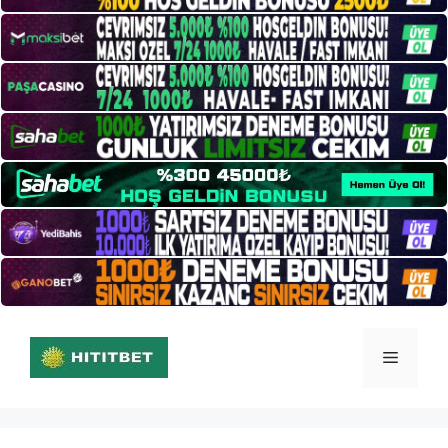
İçeriğe
atla
Menü