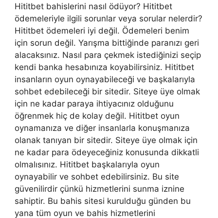
Hititbet bahislerini nasıl ödüyor? Hititbet
ödemeleriyle ilgili sorunlar veya sorular nelerdir?
Hititbet ödemeleri iyi değil. Ödemeleri benim
için sorun değil. Yarışma bittiğinde paranızı geri
alacaksınız. Nasıl para çekmek istediğinizi seçip
kendi banka hesabınıza koyabilirsiniz. Hititbet
insanların oyun oynayabileceği ve başkalarıyla
sohbet edebileceği bir sitedir. Siteye üye olmak
için ne kadar paraya ihtiyacınız olduğunu
öğrenmek hiç de kolay değil. Hititbet oyun
oynamanıza ve diğer insanlarla konuşmanıza
olanak tanıyan bir sitedir. Siteye üye olmak için
ne kadar para ödeyeceğiniz konusunda dikkatli
olmalısınız. Hititbet başkalarıyla oyun
oynayabilir ve sohbet edebilirsiniz. Bu site
güvenilirdir çünkü hizmetlerini sunma iznine
sahiptir. Bu bahis sitesi kurulduğu günden bu
yana tüm oyun ve bahis hizmetlerini