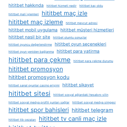
hititbet hakkında
hititbet hizmeti nedir
hititbet kaç oldu
hititbet maç izle
hititbet mali i̇şlemleri
hititbet maç izleme
hititbet mevcut adresi
hititbet mobil uygulama
hititbet müşteri hizmetleri
hititbet nasil bir site
hititbet olumlu sonuçlar
hititbet oyun seçenekleri
hititbet oyuncu değerlendirme
hititbet para yatirma
hititbet oyun yeniden bağlanma
hititbet para çekme
hititbet para çekme durumu
hititbet promosyon
hititbet promosyon kodu
hititbet sikayet
hititbet sanal oyunlar casino erişimi
hititbet sitesi
hititbet sosyal ağlardaki hesabını silin
hititbet sosyal medya profili şunları sağlar
hititbet sosyal medya simgesi
hititbet spor bahisleri
hititbet telegram
hititbet tv canli maç izle
hititbet tib cezaları