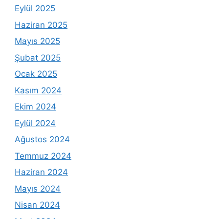
Eylül 2025
Haziran 2025
Mayıs 2025
Şubat 2025
Ocak 2025
Kasım 2024
Ekim 2024
Eylül 2024
Ağustos 2024
Temmuz 2024
Haziran 2024
Mayıs 2024
Nisan 2024