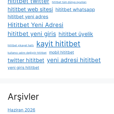
hititbet twitter
hititbet tüm dünya oyunları
hititbet web sitesi
hititbet whatsapp
hititbet yeni adres
Hititbet Yeni Adresi
hititbet yeni giris
hititbet üyelik
kayit hititbet
hititbet şikayet hattı
mobil hititbet
kullanıcı adını değiştir hititbet
yeni adresi hititbet
twitter hititbet
yeni giris hititbet
Arşivler
Haziran 2026