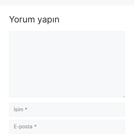
Yorum yapın
Yorum
İsim
E-
posta