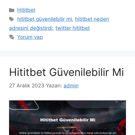
Kategoriler
Hititbet
Etiketler
hititbet güvenilebilir mi
,
hititbet neden
adresini değiştirdi
,
twitter hititbet
Yorum yap
Hititbet Güvenilebilir Mi
27 Aralık 2023
Yazarı:
admin