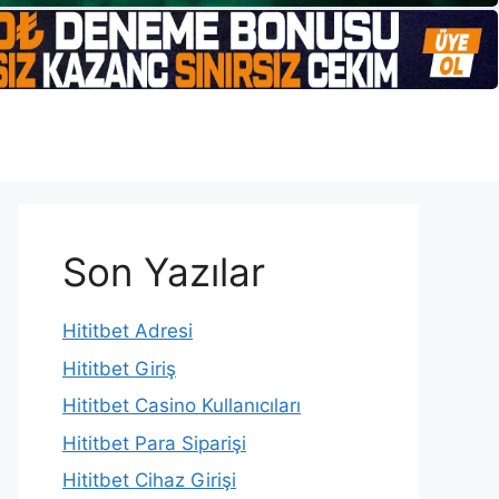
Son Yazılar
Hititbet Adresi
Hititbet Giriş
Hititbet Casino Kullanıcıları
Hititbet Para Siparişi
Hititbet Cihaz Girişi