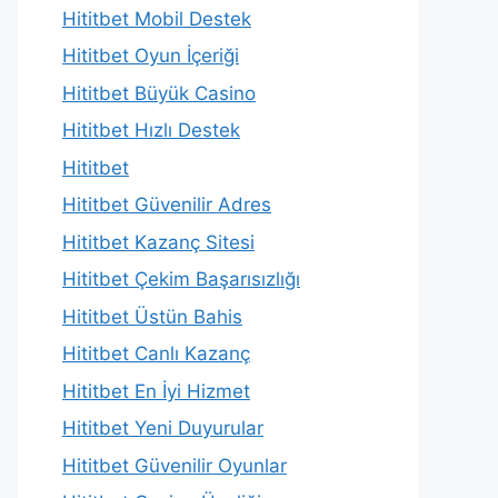
Hititbet Mobil Destek
Hititbet Oyun İçeriği
Hititbet Büyük Casino
Hititbet Hızlı Destek
Hititbet
Hititbet Güvenilir Adres
Hititbet Kazanç Sitesi
Hititbet Çekim Başarısızlığı
Hititbet Üstün Bahis
Hititbet Canlı Kazanç
Hititbet En İyi Hizmet
Hititbet Yeni Duyurular
Hititbet Güvenilir Oyunlar