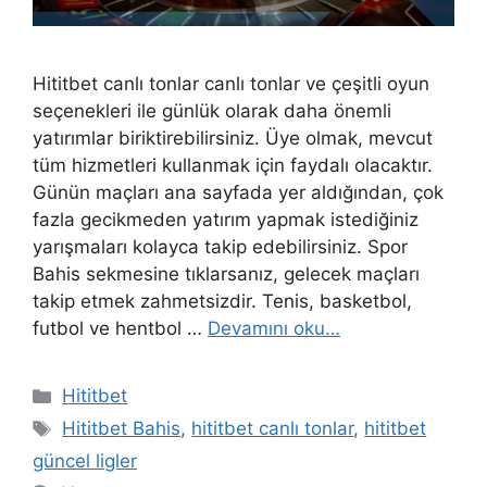
Hititbet canlı tonlar canlı tonlar ve çeşitli oyun
seçenekleri ile günlük olarak daha önemli
yatırımlar biriktirebilirsiniz. Üye olmak, mevcut
tüm hizmetleri kullanmak için faydalı olacaktır.
Günün maçları ana sayfada yer aldığından, çok
fazla gecikmeden yatırım yapmak istediğiniz
yarışmaları kolayca takip edebilirsiniz. Spor
Bahis sekmesine tıklarsanız, gelecek maçları
takip etmek zahmetsizdir. Tenis, basketbol, ​​
futbol ve hentbol …
Devamını oku…
Kategoriler
Hititbet
Etiketler
Hititbet Bahis
,
hititbet canlı tonlar
,
hititbet
güncel ligler