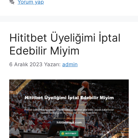
Yorum yap
Hititbet Üyeliğimi İptal
Edebilir Miyim
6 Aralık 2023
Yazarı:
admin