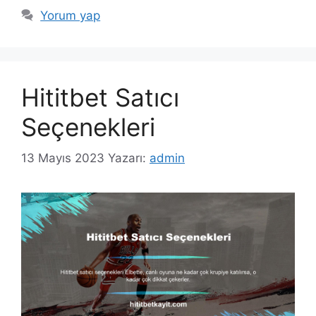
Yorum yap
Hititbet Satıcı
Seçenekleri
13 Mayıs 2023
Yazarı:
admin