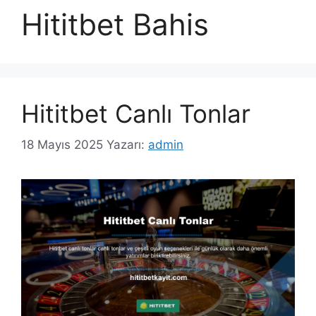
Hititbet Bahis
Hititbet Canlı Tonlar
18 Mayıs 2025
Yazarı:
admin