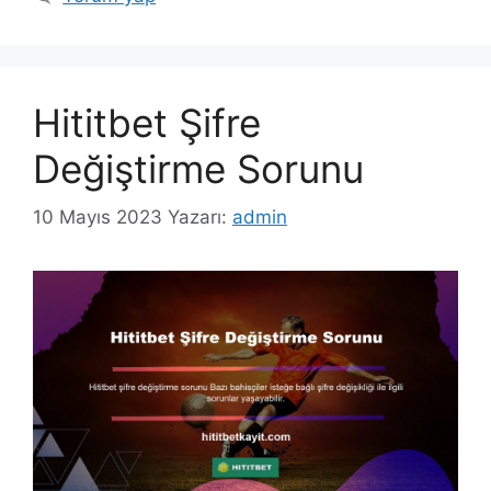
Hititbet Şifre
Değiştirme Sorunu
10 Mayıs 2023
Yazarı:
admin