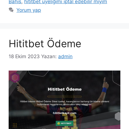
Bahis
,
hititbet üyeliğimi i̇ptal edebilir miyim
Yorum yap
Hititbet Ödeme
18 Ekim 2023
Yazarı:
admin