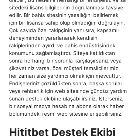
olabilir, bu nedenle herhangi bir endişeniz varsa
sitedeki lisans bilgilerinin doğrulanması tavsiye
edilir. Bir bahis sitesinin yasallığını belirlemek
için bir lisansa sahip olup olmadığını doğrulayın.
Çok sayıda özel takipçinin yanı sıra, kapsamlı
deneyiminden yararlanarak kendisini
rakiplerinden ayırdı ve bahis endüstrisindeki
konumunu sağlamlaştırdı. Siteye katıldıktan
sonra herhangi bir sorunla karşılaşırsanız veya
şikayetiniz varsa, özel müşteri temsilcilerimiz
her zaman size yardımcı olmak için mevcuttur.
Endişeleriniz çözüldükten sonra, başka sorular
veya rehberlik için web sitesinde gündüz yardım
sunan destek ekibine ulaşabilirsiniz. İsterseniz,
bir sosyal medya hesabına abone olarak haber
bölümündeki resmi web sitesine erişebilirsiniz.
Hititbet Destek Ekibi