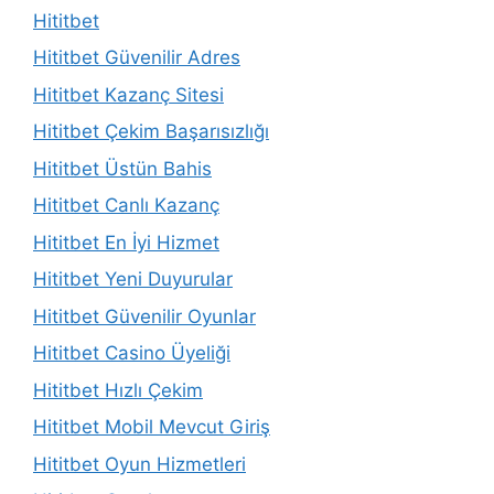
Hititbet
Hititbet Güvenilir Adres
Hititbet Kazanç Sitesi
Hititbet Çekim Başarısızlığı
Hititbet Üstün Bahis
Hititbet Canlı Kazanç
Hititbet En İyi Hizmet
Hititbet Yeni Duyurular
Hititbet Güvenilir Oyunlar
Hititbet Casino Üyeliği
Hititbet Hızlı Çekim
Hititbet Mobil Mevcut Giriş
Hititbet Oyun Hizmetleri