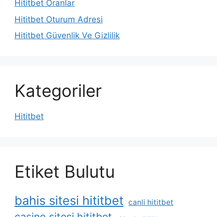
Hititbet Oranlar
Hititbet Oturum Adresi
Hititbet Güvenlik Ve Gizlilik
Kategoriler
Hititbet
Etiket Bulutu
bahis sitesi hititbet
canli hititbet
casino sitesi hititbet