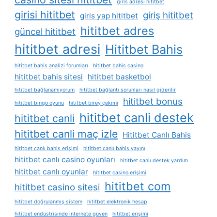
giris adresi hititbet
girisi hititbet
giriş hititbet
giris yap hititbet
hititbet adres
güncel hititbet
hititbet adresi
Hititbet Bahis
hititbet bahis analizi forumları
hititbet bahis casino
hititbet bahis sitesi
hititbet basketbol
hititbet bağlanamıyorum
hititbet bağlantı sorunları nasıl giderilir
hititbet bonus
hititbet bingo oyunu
hititbet birey çekimi
hititbet canli destek
hititbet canli
hititbet canli maç izle
Hititbet Canlı Bahis
hititbet canlı bahis erişimi
hititbet canlı bahis yayını
hititbet canlı casino oyunları
hititbet canlı destek yardım
hititbet canlı oyunlar
hititbet casino erişimi
hititbet com
hititbet casino sitesi
hititbet doğrulanmış sistem
hititbet elektronik hesap
hititbet endüstrisinde i̇nternete güven
hititbet erişimi