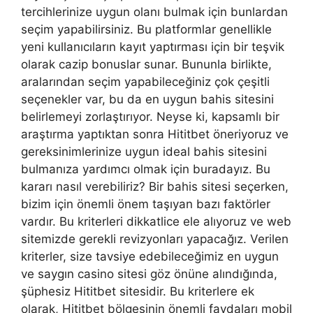
tercihlerinize uygun olanı bulmak için bunlardan
seçim yapabilirsiniz. Bu platformlar genellikle
yeni kullanıcıların kayıt yaptırması için bir teşvik
olarak cazip bonuslar sunar. Bununla birlikte,
aralarından seçim yapabileceğiniz çok çeşitli
seçenekler var, bu da en uygun bahis sitesini
belirlemeyi zorlaştırıyor. Neyse ki, kapsamlı bir
araştırma yaptıktan sonra Hititbet öneriyoruz ve
gereksinimlerinize uygun ideal bahis sitesini
bulmanıza yardımcı olmak için buradayız. Bu
kararı nasıl verebiliriz? Bir bahis sitesi seçerken,
bizim için önemli önem taşıyan bazı faktörler
vardır. Bu kriterleri dikkatlice ele alıyoruz ve web
sitemizde gerekli revizyonları yapacağız. Verilen
kriterler, size tavsiye edebileceğimiz en uygun
ve saygın casino sitesi göz önüne alındığında,
şüphesiz Hititbet sitesidir. Bu kriterlere ek
olarak, Hititbet bölgesinin önemli faydaları mobil