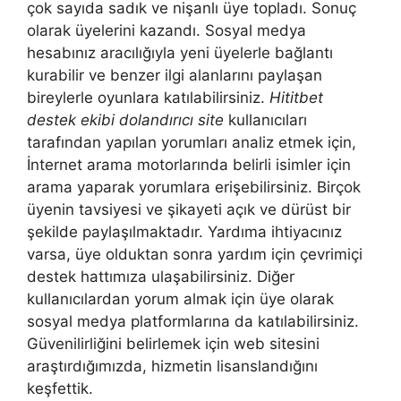
çok sayıda sadık ve nişanlı üye topladı. Sonuç
olarak üyelerini kazandı. Sosyal medya
hesabınız aracılığıyla yeni üyelerle bağlantı
kurabilir ve benzer ilgi alanlarını paylaşan
bireylerle oyunlara katılabilirsiniz.
Hititbet
destek ekibi dolandırıcı site
kullanıcıları
tarafından yapılan yorumları analiz etmek için,
İnternet arama motorlarında belirli isimler için
arama yaparak yorumlara erişebilirsiniz. Birçok
üyenin tavsiyesi ve şikayeti açık ve dürüst bir
şekilde paylaşılmaktadır. Yardıma ihtiyacınız
varsa, üye olduktan sonra yardım için çevrimiçi
destek hattımıza ulaşabilirsiniz. Diğer
kullanıcılardan yorum almak için üye olarak
sosyal medya platformlarına da katılabilirsiniz.
Güvenilirliğini belirlemek için web sitesini
araştırdığımızda, hizmetin lisanslandığını
keşfettik.