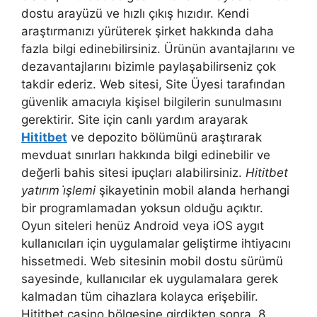
dostu arayüzü ve hızlı çıkış hızıdır. Kendi
araştırmanızı yürüterek şirket hakkında daha
fazla bilgi edinebilirsiniz. Ürünün avantajlarını ve
dezavantajlarını bizimle paylaşabilirseniz çok
takdir ederiz. Web sitesi, Site Üyesi tarafından
güvenlik amacıyla kişisel bilgilerin sunulmasını
gerektirir. Site için canlı yardım arayarak
Hititbet
ve depozito bölümünü araştırarak
mevduat sınırları hakkında bilgi edinebilir ve
değerli bahis sitesi ipuçları alabilirsiniz.
Hititbet
yatırım i̇şlemi
şikayetinin mobil alanda herhangi
bir programlamadan yoksun olduğu açıktır.
Oyun siteleri henüz Android veya iOS aygıt
kullanıcıları için uygulamalar geliştirme ihtiyacını
hissetmedi. Web sitesinin mobil dostu sürümü
sayesinde, kullanıcılar ek uygulamalara gerek
kalmadan tüm cihazlara kolayca erişebilir.
Hititbet casino bölgesine girdikten sonra, 8