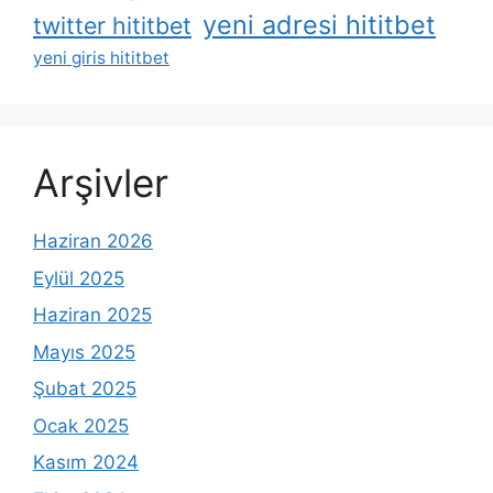
yeni adresi hititbet
twitter hititbet
yeni giris hititbet
Arşivler
Haziran 2026
Eylül 2025
Haziran 2025
Mayıs 2025
Şubat 2025
Ocak 2025
Kasım 2024