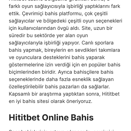
farklı oyun sağlayıcısıyla işbirliği yaptıklarını fark
ettik. Çevrimiçi bahis platformu, çok çeşitli
sağlayıcılar ve bölgedeki çeşitli oyun seçenekleri
için kullanıcılarından övgü aldı. Site, uzun bir
süredir bu sektörde yer alan oyun
sağlayıcılarıyla işbirliği yapıyor. Canlı sporlara
bahis yapmak, bireylerin en sevdikleri takımlara
ve oyunculara desteklerini bahis yaparak
göstermelerine izin verdiği için en popüler bahis
biçimlerinden biridir. Ayrıca bahisçilere bahis
seçeneklerinde daha fazla esneklik sağlayan
özelleştirilebilir bahis pazarları da sağlarlar.
Kapsamlı bir araştırma yaptıktan sonra, Hititbet
en iyi bahis sitesi olarak öneriyoruz.
Hititbet Online Bahis