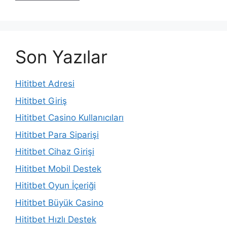
Son Yazılar
Hititbet Adresi
Hititbet Giriş
Hititbet Casino Kullanıcıları
Hititbet Para Siparişi
Hititbet Cihaz Girişi
Hititbet Mobil Destek
Hititbet Oyun İçeriği
Hititbet Büyük Casino
Hititbet Hızlı Destek