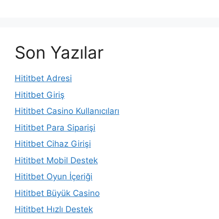
Son Yazılar
Hititbet Adresi
Hititbet Giriş
Hititbet Casino Kullanıcıları
Hititbet Para Siparişi
Hititbet Cihaz Girişi
Hititbet Mobil Destek
Hititbet Oyun İçeriği
Hititbet Büyük Casino
Hititbet Hızlı Destek