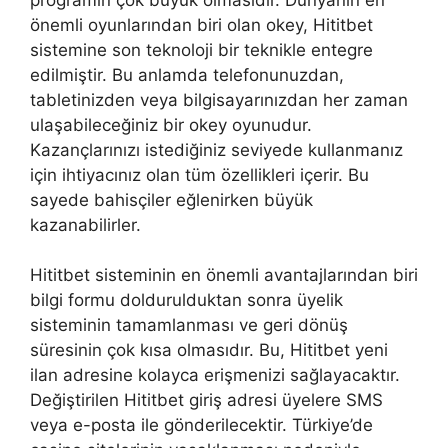
önemli oyunlarından biri olan okey, Hititbet
sistemine son teknoloji bir teknikle entegre
edilmiştir. Bu anlamda telefonunuzdan,
tabletinizden veya bilgisayarınızdan her zaman
ulaşabileceğiniz bir okey oyunudur.
Kazançlarınızı istediğiniz seviyede kullanmanız
için ihtiyacınız olan tüm özellikleri içerir. Bu
sayede bahisçiler eğlenirken büyük
kazanabilirler.
Hititbet sisteminin en önemli avantajlarından biri
bilgi formu doldurulduktan sonra üyelik
sisteminin tamamlanması ve geri dönüş
süresinin çok kısa olmasıdır. Bu, Hititbet yeni
ilan adresine kolayca erişmenizi sağlayacaktır.
Değiştirilen Hititbet giriş adresi üyelere SMS
veya e-posta ile gönderilecektir. Türkiye’de