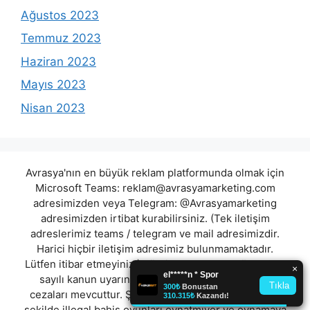
Ağustos 2023
Temmuz 2023
Haziran 2023
Mayıs 2023
Nisan 2023
Avrasya'nın en büyük reklam platformunda olmak için
Microsoft Teams:
reklam@avrasyamarketing.com
adresimizden veya Telegram: @Avrasyamarketing
adresimizden irtibat kurabilirsiniz. (Tek iletişim
adreslerimiz teams / telegram ve mail adresimizdir.
Harici hiçbir iletişim adresimiz bulunmamaktadır.
Lütfen itibar etmeyiniz.) Türkiye yasalarına göre 7258
sayılı kanun uyarınca yasa dışı bahis oynamanın
cezaları mevcuttur. Şu an bulunduğunuz site hiç bir
şekilde illegal bahis oyunları oynatmıyor ve oynamaya