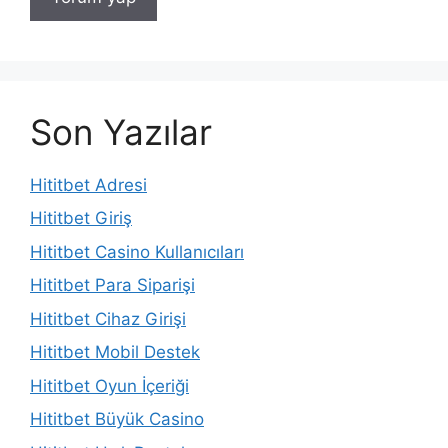
Son Yazılar
Hititbet Adresi
Hititbet Giriş
Hititbet Casino Kullanıcıları
Hititbet Para Siparişi
Hititbet Cihaz Girişi
Hititbet Mobil Destek
Hititbet Oyun İçeriği
Hititbet Büyük Casino