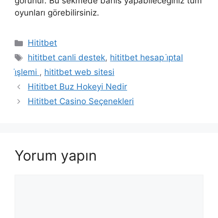
görünür. Bu sekmede bahis yapabileceğiniz tüm
oyunları görebilirsiniz.
Kategoriler
Hititbet
Etiketler
hititbet canli destek
,
hititbet hesap i̇ptal
i̇şlemi
,
hititbet web sitesi
Hititbet Buz Hokeyi Nedir
Hititbet Casino Seçenekleri
Yorum yapın
Yorum