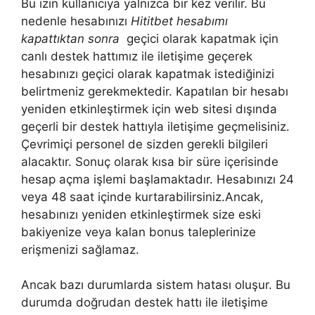
Bu izin kullanıcıya yalnızca bir kez verilir. Bu
nedenle hesabınızı
Hititbet hesabımı
kapattıktan sonra
geçici olarak kapatmak için
canlı destek hattımız ile iletişime geçerek
hesabınızı geçici olarak kapatmak istediğinizi
belirtmeniz gerekmektedir. Kapatılan bir hesabı
yeniden etkinleştirmek için web sitesi dışında
geçerli bir destek hattıyla iletişime geçmelisiniz.
Çevrimiçi personel de sizden gerekli bilgileri
alacaktır. Sonuç olarak kısa bir süre içerisinde
hesap açma işlemi başlamaktadır. Hesabınızı 24
veya 48 saat içinde kurtarabilirsiniz.Ancak,
hesabınızı yeniden etkinleştirmek size eski
bakiyenize veya kalan bonus taleplerinize
erişmenizi sağlamaz.
Ancak bazı durumlarda sistem hatası oluşur. Bu
durumda doğrudan destek hattı ile iletişime