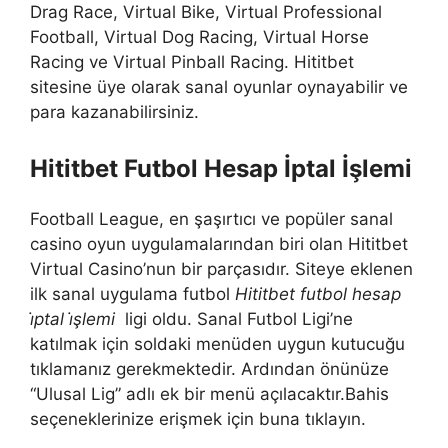
Drag Race, Virtual Bike, Virtual Professional
Football, Virtual Dog Racing, Virtual Horse
Racing ve Virtual Pinball Racing. Hititbet
sitesine üye olarak sanal oyunlar oynayabilir ve
para kazanabilirsiniz.
Hititbet Futbol Hesap İptal İşlemi
Football League, en şaşırtıcı ve popüler sanal
casino oyun uygulamalarından biri olan Hititbet
Virtual Casino’nun bir parçasıdır. Siteye eklenen
ilk sanal uygulama futbol
Hititbet futbol hesap
i̇ptal i̇şlemi
ligi oldu. Sanal Futbol Ligi’ne
katılmak için soldaki menüden uygun kutucuğu
tıklamanız gerekmektedir. Ardından önünüze
“Ulusal Lig” adlı ek bir menü açılacaktır.Bahis
seçeneklerinize erişmek için buna tıklayın.