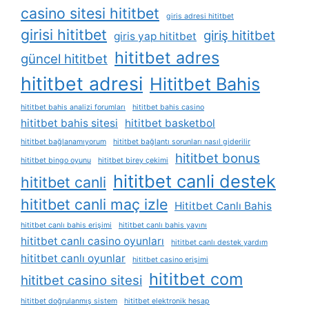
casino sitesi hititbet
giris adresi hititbet
girisi hititbet
giriş hititbet
giris yap hititbet
hititbet adres
güncel hititbet
hititbet adresi
Hititbet Bahis
hititbet bahis analizi forumları
hititbet bahis casino
hititbet bahis sitesi
hititbet basketbol
hititbet bağlanamıyorum
hititbet bağlantı sorunları nasıl giderilir
hititbet bonus
hititbet bingo oyunu
hititbet birey çekimi
hititbet canli destek
hititbet canli
hititbet canli maç izle
Hititbet Canlı Bahis
hititbet canlı bahis erişimi
hititbet canlı bahis yayını
hititbet canlı casino oyunları
hititbet canlı destek yardım
hititbet canlı oyunlar
hititbet casino erişimi
hititbet com
hititbet casino sitesi
hititbet doğrulanmış sistem
hititbet elektronik hesap