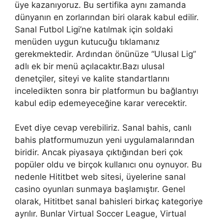
üye kazanıyoruz. Bu sertifika aynı zamanda
dünyanın en zorlarından biri olarak kabul edilir.
Sanal Futbol Ligi’ne katılmak için soldaki
menüden uygun kutucuğu tıklamanız
gerekmektedir. Ardından önünüze “Ulusal Lig”
adlı ek bir menü açılacaktır.Bazı ulusal
denetçiler, siteyi ve kalite standartlarını
inceledikten sonra bir platformun bu bağlantıyı
kabul edip edemeyeceğine karar verecektir.
Evet diye cevap verebiliriz. Sanal bahis, canlı
bahis platformumuzun yeni uygulamalarından
biridir. Ancak piyasaya çıktığından beri çok
popüler oldu ve birçok kullanıcı onu oynuyor. Bu
nedenle Hititbet web sitesi, üyelerine sanal
casino oyunları sunmaya başlamıştır. Genel
olarak, Hititbet sanal bahisleri birkaç kategoriye
ayrılır. Bunlar Virtual Soccer League, Virtual