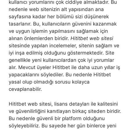
kullanıcı yorumlarını çok ciddiye almaktadır. Bu
nedenle web sitenizin alt yapısından ana
sayfasına kadar her bölümü sizi düşünerek
tasarlanır. Bu, kullanıcıların güvenini kazanmak
ve uygun işlemin yapılmasını sağlamak için
alınan önlemlerden biridir.
Hititbet web sitesi
sitesinde yapılan incelemeler, sitenin sağlam ve
iyi inşa edilmiş olduğunu göstermektedir. Site
genellikle yeni kullanıcılardan çok iyi yorumlar
alır. Mevcut üyeler Hititbet ile daha uzun yıllar iş
yapacaklarını söylediler. Bu nedenle Hititbet
yasal olup olmadığı sorusu kolayca
cevaplanabilir.
Hititbet web sitesi, lisans detayları ile kalitesini
ve güvenilirliğini kanıtlayan birkaç siteden biridir.
Bu nedenle güvenli bir platform olduğunu
söyleyebiliriz. Bu sayede her gün binlerce yeni