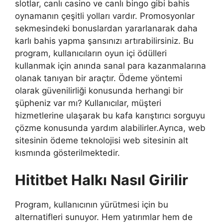
slotlar, canlı casino ve canlı bingo gibi bahis
oynamanın çeşitli yolları vardır. Promosyonlar
sekmesindeki bonuslardan yararlanarak daha
karlı bahis yapma şansınızı artırabilirsiniz. Bu
program, kullanıcıların oyun içi ödülleri
kullanmak için anında sanal para kazanmalarına
olanak tanıyan bir araçtır. Ödeme yöntemi
olarak güvenilirliği konusunda herhangi bir
şüpheniz var mı? Kullanıcılar, müşteri
hizmetlerine ulaşarak bu kafa karıştırıcı sorguyu
çözme konusunda yardım alabilirler.Ayrıca, web
sitesinin ödeme teknolojisi web sitesinin alt
kısmında gösterilmektedir.
Hititbet Halkı Nasıl Girilir
Program, kullanıcının yürütmesi için bu
alternatifleri sunuyor. Hem yatırımlar hem de