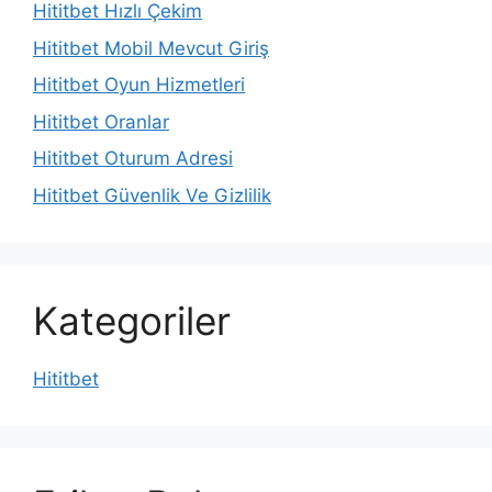
Hititbet Hızlı Çekim
Hititbet Mobil Mevcut Giriş
Hititbet Oyun Hizmetleri
Hititbet Oranlar
Hititbet Oturum Adresi
Hititbet Güvenlik Ve Gizlilik
Kategoriler
Hititbet