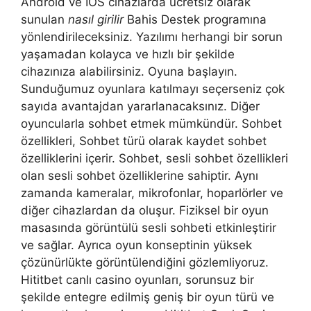
Android ve IOS cihazlarda ücretsiz olarak
sunulan
nasıl girilir
Bahis Destek programına
yönlendirileceksiniz. Yazılımı herhangi bir sorun
yaşamadan kolayca ve hızlı bir şekilde
cihazınıza alabilirsiniz. Oyuna başlayın.
Sunduğumuz oyunlara katılmayı seçerseniz çok
sayıda avantajdan yararlanacaksınız. Diğer
oyuncularla sohbet etmek mümkündür. Sohbet
özellikleri, Sohbet türü olarak kaydet sohbet
özelliklerini içerir. Sohbet, sesli sohbet özellikleri
olan sesli sohbet özelliklerine sahiptir. Aynı
zamanda kameralar, mikrofonlar, hoparlörler ve
diğer cihazlardan da oluşur. Fiziksel bir oyun
masasında görüntülü sesli sohbeti etkinleştirir
ve sağlar. Ayrıca oyun konseptinin yüksek
çözünürlükte görüntülendiğini gözlemliyoruz.
Hititbet canlı casino oyunları, sorunsuz bir
şekilde entegre edilmiş geniş bir oyun türü ve