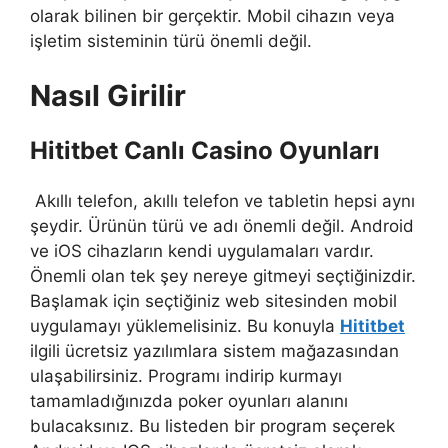
olarak bilinen bir gerçektir. Mobil cihazın veya
işletim sisteminin türü önemli değil.
Nasıl Girilir
Hititbet Canlı Casino Oyunları
Akıllı telefon, akıllı telefon ve tabletin hepsi aynı
şeydir. Ürünün türü ve adı önemli değil. Android
ve iOS cihazların kendi uygulamaları vardır.
Önemli olan tek şey nereye gitmeyi seçtiğinizdir.
Başlamak için seçtiğiniz web sitesinden mobil
uygulamayı yüklemelisiniz. Bu konuyla
Hititbet
ilgili ücretsiz yazılımlara sistem mağazasından
ulaşabilirsiniz. Programı indirip kurmayı
tamamladığınızda poker oyunları alanını
bulacaksınız. Bu listeden bir program seçerek