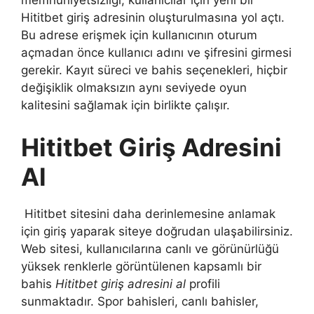
memnuniyetsizliği, kullanıcılar için yeni bir
Hititbet giriş adresinin oluşturulmasına yol açtı.
Bu adrese erişmek için kullanıcının oturum
açmadan önce kullanıcı adını ve şifresini girmesi
gerekir. Kayıt süreci ve bahis seçenekleri, hiçbir
değişiklik olmaksızın aynı seviyede oyun
kalitesini sağlamak için birlikte çalışır.
Hititbet Giriş Adresini
Al
Hititbet sitesini daha derinlemesine anlamak
için giriş yaparak siteye doğrudan ulaşabilirsiniz.
Web sitesi, kullanıcılarına canlı ve görünürlüğü
yüksek renklerle görüntülenen kapsamlı bir
bahis
Hititbet giriş adresini al
profili
sunmaktadır. Spor bahisleri, canlı bahisler,