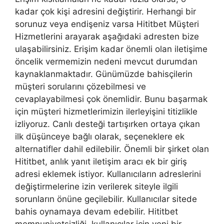
kadar çok kişi adresini değiştirir. Herhangi bir
sorunuz veya endişeniz varsa Hititbet Müşteri
Hizmetlerini arayarak aşağıdaki adresten bize
ulaşabilirsiniz. Erişim kadar önemli olan iletişime
öncelik vermemizin nedeni mevcut durumdan
kaynaklanmaktadır. Günümüzde bahisçilerin
müşteri sorularını çözebilmesi ve
cevaplayabilmesi çok önemlidir. Bunu başarmak
için müşteri hizmetlerimizin ilerleyişini titizlikle
izliyoruz. Canlı desteği tartışırken ortaya çıkan
ilk düşünceye bağlı olarak, seçeneklere ek
alternatifler dahil edilebilir. Önemli bir şirket olan
Hititbet, anlık yanıt iletişim aracı ek bir giriş
adresi eklemek istiyor. Kullanıcıların adreslerini
değiştirmelerine izin verilerek siteyle ilgili
sorunların önüne geçilebilir. Kullanıcılar sitede
bahis oynamaya devam edebilir. Hititbet