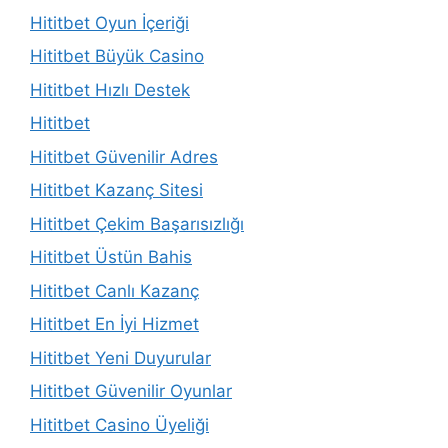
Hititbet Oyun İçeriği
Hititbet Büyük Casino
Hititbet Hızlı Destek
Hititbet
Hititbet Güvenilir Adres
Hititbet Kazanç Sitesi
Hititbet Çekim Başarısızlığı
Hititbet Üstün Bahis
Hititbet Canlı Kazanç
Hititbet En İyi Hizmet
Hititbet Yeni Duyurular
Hititbet Güvenilir Oyunlar
Hititbet Casino Üyeliği