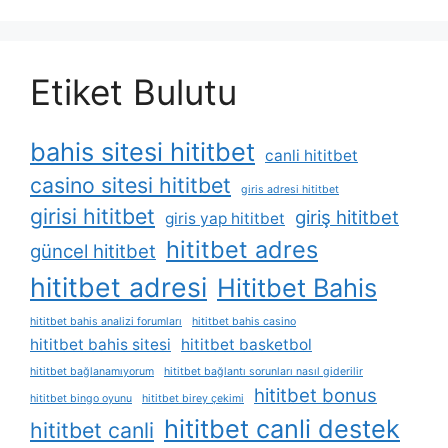
Etiket Bulutu
bahis sitesi hititbet
canli hititbet
casino sitesi hititbet
giris adresi hititbet
girisi hititbet
giriş hititbet
giris yap hititbet
hititbet adres
güncel hititbet
hititbet adresi
Hititbet Bahis
hititbet bahis analizi forumları
hititbet bahis casino
hititbet bahis sitesi
hititbet basketbol
hititbet bağlanamıyorum
hititbet bağlantı sorunları nasıl giderilir
hititbet bonus
hititbet bingo oyunu
hititbet birey çekimi
hititbet canli destek
hititbet canli