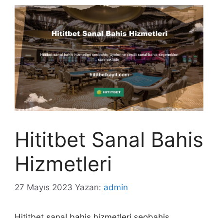
Hititbet Sanal Bahis
Hizmetleri
27 Mayıs 2023
Yazarı:
admin
Hititbet sanal bahis hizmetleri seobahis,