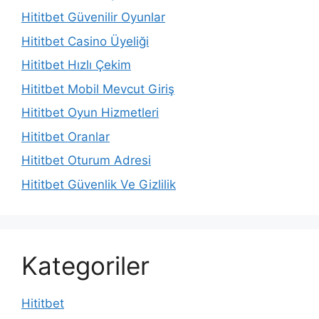
Hititbet Güvenilir Oyunlar
Hititbet Casino Üyeliği
Hititbet Hızlı Çekim
Hititbet Mobil Mevcut Giriş
Hititbet Oyun Hizmetleri
Hititbet Oranlar
Hititbet Oturum Adresi
Hititbet Güvenlik Ve Gizlilik
Kategoriler
Hititbet