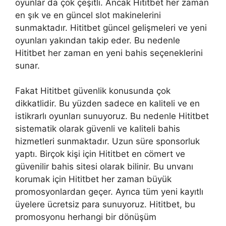
oyunlar da çok çeşitli. Ancak Hititbet her zaman
en şık ve en güncel slot makinelerini
sunmaktadır. Hititbet güncel gelişmeleri ve yeni
oyunları yakından takip eder. Bu nedenle
Hititbet her zaman en yeni bahis seçeneklerini
sunar.
Fakat Hititbet güvenlik konusunda çok
dikkatlidir. Bu yüzden sadece en kaliteli ve en
istikrarlı oyunları sunuyoruz. Bu nedenle Hititbet
sistematik olarak güvenli ve kaliteli bahis
hizmetleri sunmaktadır. Uzun süre sponsorluk
yaptı. Birçok kişi için Hititbet en cömert ve
güvenilir bahis sitesi olarak bilinir. Bu unvanı
korumak için Hititbet her zaman büyük
promosyonlardan geçer. Ayrıca tüm yeni kayıtlı
üyelere ücretsiz para sunuyoruz. Hititbet, bu
promosyonu herhangi bir dönüşüm