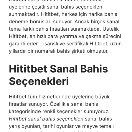
üyelerine çeşitli sanal bahis seçenekleri
sunmaktadır. Hititbet, herkes için harika bahis
deneme bonusları sunuyor. Ancak birçok sanal
tema farklı bahis fırsatları sunmaktadır. Üstelik
Hititbet, en hızlı para yatırma ve çekme sürecini
garanti eder. Lisanslı ve sertifikalı Hititbet, uzun
yıllardır bir numaralı bahis şirketi olmuştur.
Hititbet Sanal Bahis
Seçenekleri
Hititbet tüm hizmetlerinde üyelerine büyük
fırsatlar sunuyor. Özellikle sanal bahis
kategorisinde renkli seçenekler sunuyoruz.
Hititbet sanal bahis seçenekleri
sanal bahis
yarış oyunları, tarihi oyunlar ve meyve temalı