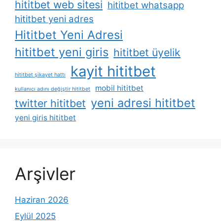
hititbet web sitesi
hititbet whatsapp
hititbet yeni adres
Hititbet Yeni Adresi
hititbet yeni giris
hititbet üyelik
kayit hititbet
hititbet şikayet hattı
mobil hititbet
kullanıcı adını değiştir hititbet
yeni adresi hititbet
twitter hititbet
yeni giris hititbet
Arşivler
Haziran 2026
Eylül 2025