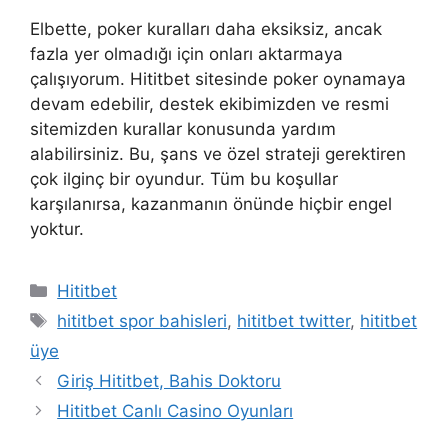
Elbette, poker kuralları daha eksiksiz, ancak
fazla yer olmadığı için onları aktarmaya
çalışıyorum. Hititbet sitesinde poker oynamaya
devam edebilir, destek ekibimizden ve resmi
sitemizden kurallar konusunda yardım
alabilirsiniz. Bu, şans ve özel strateji gerektiren
çok ilginç bir oyundur. Tüm bu koşullar
karşılanırsa, kazanmanın önünde hiçbir engel
yoktur.
Kategoriler
Hititbet
Etiketler
hititbet spor bahisleri
,
hititbet twitter
,
hititbet
üye
Giriş Hititbet, Bahis Doktoru
Hititbet Canlı Casino Oyunları