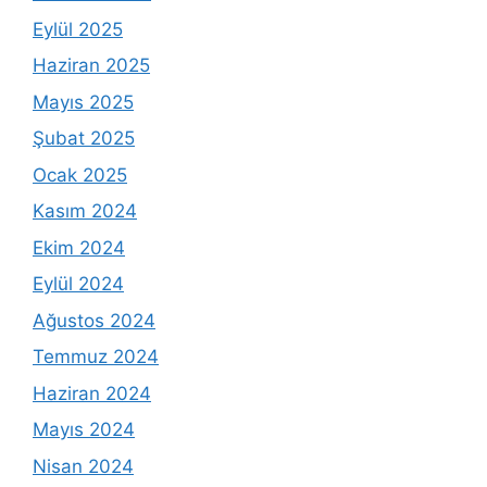
Eylül 2025
Haziran 2025
Mayıs 2025
Şubat 2025
Ocak 2025
Kasım 2024
Ekim 2024
Eylül 2024
Ağustos 2024
Temmuz 2024
Haziran 2024
Mayıs 2024
Nisan 2024