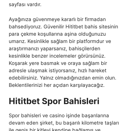
sayfası vardır.
Ayağınıza güvenmeye kararlı bir firmadan
bahsediyoruz. Güvenilir Hititbet bahis sitesinin
para çekme koşullarına aşina olduğunuzu
umarız. Kesinlikle sağlam bir platformdur ve
araştırmanızı yaparsanız, bahisçilerden
kesinlikle benzer incelemeler görürsünüz.
Koşarak yere basmak ve oraya sağlam bir
adresle ulaşmak istiyorsanız, hızlı hareket
edebilirsiniz. Yalnız olmadığınızdan emin olun.
Beklentilerinizi her açıdan karşılayacağız.
Hititbet Spor Bahisleri
Spor bahisleri ve casino işinde başarılarına
devam eden şirket, bu başarılı kilometre taşları
ile geniş bir kitleyi kendine bağlamış ve