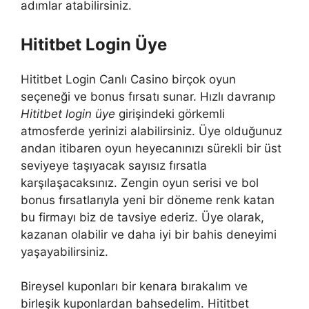
adımlar atabilirsiniz.
Hititbet Login Üye
Hititbet Login Canlı Casino birçok oyun
seçeneği ve bonus fırsatı sunar. Hızlı davranıp
Hititbet login üye
girişindeki görkemli
atmosferde yerinizi alabilirsiniz. Üye olduğunuz
andan itibaren oyun heyecanınızı sürekli bir üst
seviyeye taşıyacak sayısız fırsatla
karşılaşacaksınız. Zengin oyun serisi ve bol
bonus fırsatlarıyla yeni bir döneme renk katan
bu firmayı biz de tavsiye ederiz. Üye olarak,
kazanan olabilir ve daha iyi bir bahis deneyimi
yaşayabilirsiniz.
Bireysel kuponları bir kenara bırakalım ve
birleşik kuponlardan bahsedelim. Hititbet