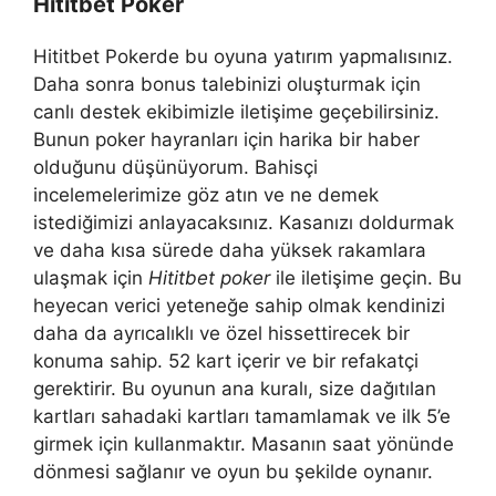
Hititbet Poker
Hititbet Pokerde bu oyuna yatırım yapmalısınız.
Daha sonra bonus talebinizi oluşturmak için
canlı destek ekibimizle iletişime geçebilirsiniz.
Bunun poker hayranları için harika bir haber
olduğunu düşünüyorum. Bahisçi
incelemelerimize göz atın ve ne demek
istediğimizi anlayacaksınız. Kasanızı doldurmak
ve daha kısa sürede daha yüksek rakamlara
ulaşmak için
Hititbet poker
ile iletişime geçin. Bu
heyecan verici yeteneğe sahip olmak kendinizi
daha da ayrıcalıklı ve özel hissettirecek bir
konuma sahip. 52 kart içerir ve bir refakatçi
gerektirir. Bu oyunun ana kuralı, size dağıtılan
kartları sahadaki kartları tamamlamak ve ilk 5’e
girmek için kullanmaktır. Masanın saat yönünde
dönmesi sağlanır ve oyun bu şekilde oynanır.