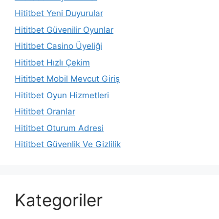
Hititbet Yeni Duyurular
Hititbet Güvenilir Oyunlar
Hititbet Casino Üyeliği
Hititbet Hızlı Çekim
Hititbet Mobil Mevcut Giriş
Hititbet Oyun Hizmetleri
Hititbet Oranlar
Hititbet Oturum Adresi
Hititbet Güvenlik Ve Gizlilik
Kategoriler