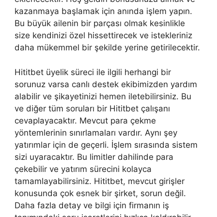
kazanmaya başlamak için anında işlem yapın.
Bu büyük ailenin bir parçası olmak kesinlikle
size kendinizi özel hissettirecek ve istekleriniz
daha mükemmel bir şekilde yerine getirilecektir.
Hititbet üyelik süreci ile ilgili herhangi bir
sorunuz varsa canlı destek ekibimizden yardım
alabilir ve şikayetinizi hemen iletebilirsiniz. Bu
ve diğer tüm soruları bir Hititbet çalışanı
cevaplayacaktır. Mevcut para çekme
yöntemlerinin sınırlamaları vardır. Aynı şey
yatırımlar için de geçerli. İşlem sırasında sistem
sizi uyaracaktır. Bu limitler dahilinde para
çekebilir ve yatırım sürecini kolayca
tamamlayabilirsiniz. Hititbet, mevcut girişler
konusunda çok esnek bir şirket, sorun değil.
Daha fazla detay ve bilgi için firmanın iş