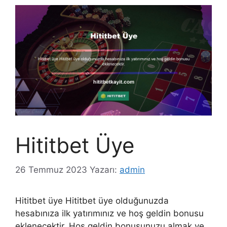
Hititbet Üye
26 Temmuz 2023
Yazarı:
admin
Hititbet üye Hititbet üye olduğunuzda
hesabınıza ilk yatırımınız ve hoş geldin bonusu
eklenecektir. Hoş geldin bonusunuzu almak ve