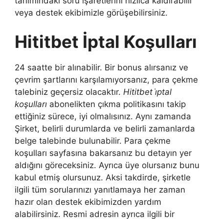
tanımındaki soru işaretlerini hızlıca kaldırabilir
veya destek ekibimizle görüşebilirsiniz.
Hititbet İptal Koşulları
24 saatte bir alınabilir. Bir bonus alırsanız ve
çevrim şartlarını karşılamıyorsanız, para çekme
talebiniz geçersiz olacaktır.
Hititbet i̇ptal
koşulları
abonelikten çıkma politikasını takip
ettiğiniz sürece, iyi olmalısınız. Aynı zamanda
Şirket, belirli durumlarda ve belirli zamanlarda
belge talebinde bulunabilir. Para çekme
koşulları sayfasına bakarsanız bu detayın yer
aldığını göreceksiniz. Ayrıca üye olursanız bunu
kabul etmiş olursunuz. Aksi takdirde, şirketle
ilgili tüm sorularınızı yanıtlamaya her zaman
hazır olan destek ekibimizden yardım
alabilirsiniz. Resmi adresin ayrıca ilgili bir