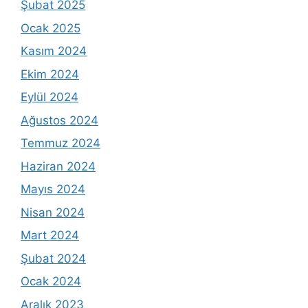
Şubat 2025
Ocak 2025
Kasım 2024
Ekim 2024
Eylül 2024
Ağustos 2024
Temmuz 2024
Haziran 2024
Mayıs 2024
Nisan 2024
Mart 2024
Şubat 2024
Ocak 2024
Aralık 2023