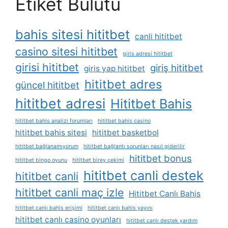
Etiket Bulutu
bahis sitesi hititbet
canli hititbet
casino sitesi hititbet
giris adresi hititbet
girisi hititbet
giriş hititbet
giris yap hititbet
hititbet adres
güncel hititbet
hititbet adresi
Hititbet Bahis
hititbet bahis analizi forumları
hititbet bahis casino
hititbet bahis sitesi
hititbet basketbol
hititbet bağlanamıyorum
hititbet bağlantı sorunları nasıl giderilir
hititbet bonus
hititbet bingo oyunu
hititbet birey çekimi
hititbet canli destek
hititbet canli
hititbet canli maç izle
Hititbet Canlı Bahis
hititbet canlı bahis erişimi
hititbet canlı bahis yayını
hititbet canlı casino oyunları
hititbet canlı destek yardım