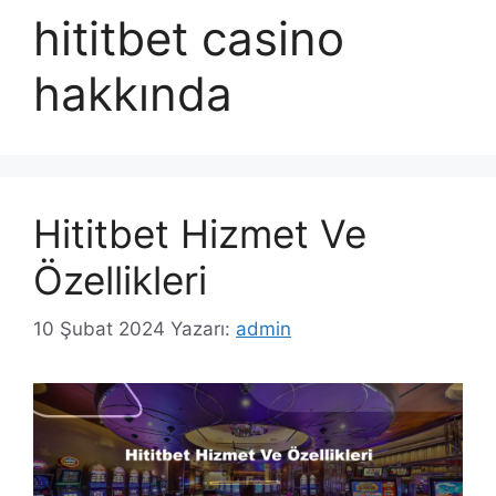
hititbet casino
hakkında
Hititbet Hizmet Ve
Özellikleri
10 Şubat 2024
Yazarı:
admin