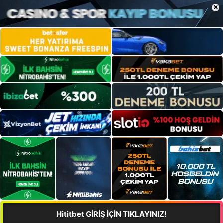
×
Hititbet GİRİŞ İÇİN TIKLAYINIZ!