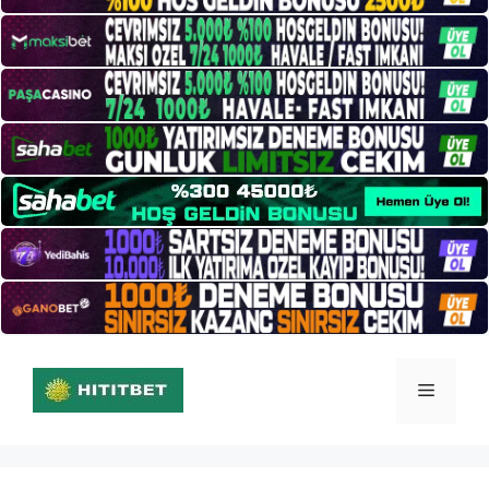
İçeriğe
atla
Menü