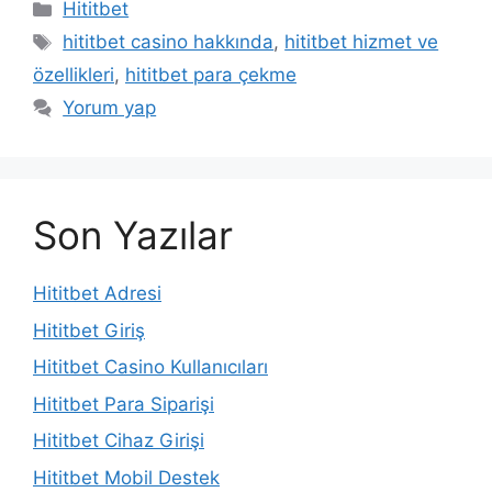
Kategoriler
Hititbet
Etiketler
hititbet casino hakkında
,
hititbet hizmet ve
özellikleri
,
hititbet para çekme
Yorum yap
Son Yazılar
Hititbet Adresi
Hititbet Giriş
Hititbet Casino Kullanıcıları
Hititbet Para Siparişi
Hititbet Cihaz Girişi
Hititbet Mobil Destek