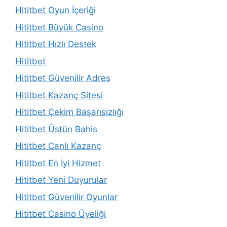
Hititbet Oyun İçeriği
Hititbet Büyük Casino
Hititbet Hızlı Destek
Hititbet
Hititbet Güvenilir Adres
Hititbet Kazanç Sitesi
Hititbet Çekim Başarısızlığı
Hititbet Üstün Bahis
Hititbet Canlı Kazanç
Hititbet En İyi Hizmet
Hititbet Yeni Duyurular
Hititbet Güvenilir Oyunlar
Hititbet Casino Üyeliği