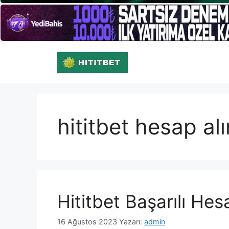
İçeriğe
atla
hititbet hesap al
Hititbet Başarılı Hes
16 Ağustos 2023
Yazarı:
admin