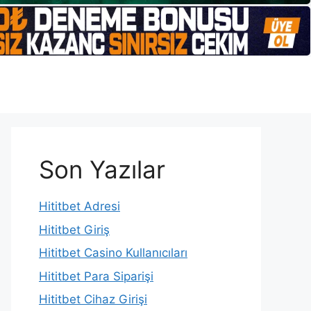
Son Yazılar
Hititbet Adresi
Hititbet Giriş
Hititbet Casino Kullanıcıları
Hititbet Para Siparişi
Hititbet Cihaz Girişi