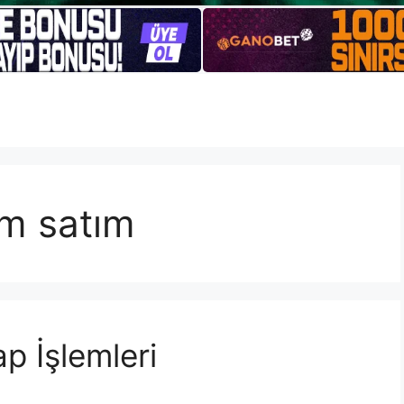
ım satım
ap İşlemleri