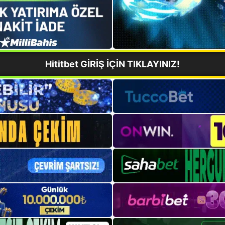
Hititbet GİRİŞ İÇİN TIKLAYINIZ!