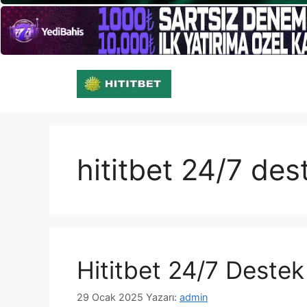
İçeriğe
atla
hititbet 24/7 des
Hititbet 24/7 Destek
29 Ocak 2025
Yazarı:
admin