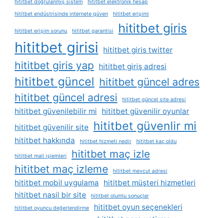
hititbet doğrulanmış sistem
hititbet elektronik hesap
hititbet endüstrisinde i̇nternete güven
hititbet erişimi
hititbet giris
hititbet erişim sorunu
hititbet garantisi
hititbet girisi
hititbet giris twitter
hititbet giris yap
hititbet giriş adresi
hititbet güncel
hititbet güncel adres
hititbet güncel adresi
hititbet güncel site adresi
hititbet güvenilebilir mi
hititbet güvenilir oyunlar
hititbet güvenlir mi
hititbet güvenilir site
hititbet hakkında
hititbet hizmeti nedir
hititbet kaç oldu
hititbet maç izle
hititbet mali i̇şlemleri
hititbet maç izleme
hititbet mevcut adresi
hititbet mobil uygulama
hititbet müşteri hizmetleri
hititbet nasil bir site
hititbet olumlu sonuçlar
hititbet oyun seçenekleri
hititbet oyuncu değerlendirme