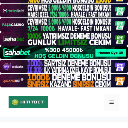
İçeriğe
atla
Menü