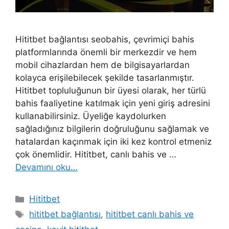
Hititbet bağlantısı seobahis, çevrimiçi bahis
platformlarında önemli bir merkezdir ve hem
mobil cihazlardan hem de bilgisayarlardan
kolayca erişilebilecek şekilde tasarlanmıştır.
Hititbet topluluğunun bir üyesi olarak, her türlü
bahis faaliyetine katılmak için yeni giriş adresini
kullanabilirsiniz. Üyeliğe kaydolurken
sağladığınız bilgilerin doğruluğunu sağlamak ve
hatalardan kaçınmak için iki kez kontrol etmeniz
çok önemlidir. Hititbet, canlı bahis ve …
Devamını oku…
Kategoriler
Hititbet
Etiketler
hititbet bağlantısı
,
hititbet canlı bahis ve