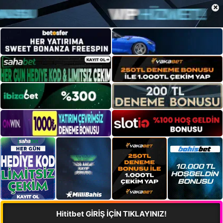
×
Hititbet GİRİŞ İÇİN TIKLAYINIZ!