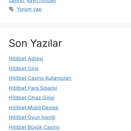
casino
,
kayit hititbet
Yorum yap
Son Yazılar
Hititbet Adresi
Hititbet Giriş
Hititbet Casino Kullanıcıları
Hititbet Para Siparişi
Hititbet Cihaz Girişi
Hititbet Mobil Destek
Hititbet Oyun İçeriği
Hititbet Büyük Casino