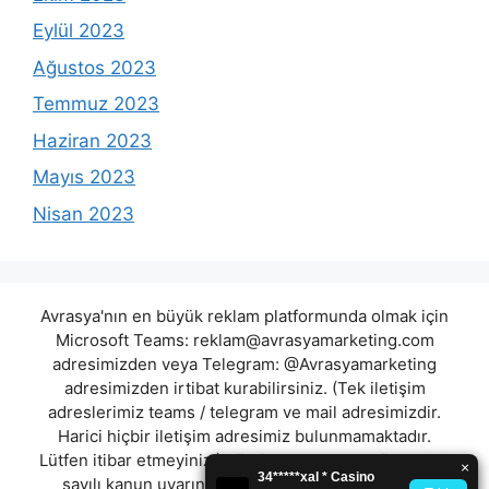
Eylül 2023
Ağustos 2023
Temmuz 2023
Haziran 2023
Mayıs 2023
Nisan 2023
Avrasya'nın en büyük reklam platformunda olmak için
Microsoft Teams:
reklam@avrasyamarketing.com
adresimizden veya Telegram: @Avrasyamarketing
adresimizden irtibat kurabilirsiniz. (Tek iletişim
adreslerimiz teams / telegram ve mail adresimizdir.
Harici hiçbir iletişim adresimiz bulunmamaktadır.
Lütfen itibar etmeyiniz.) Türkiye yasalarına göre 7258
sayılı kanun uyarınca yasa dışı bahis oynamanın