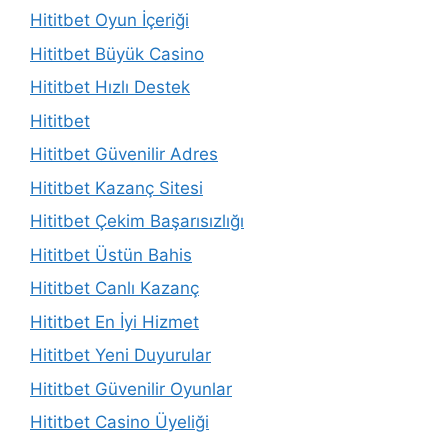
Hititbet Oyun İçeriği
Hititbet Büyük Casino
Hititbet Hızlı Destek
Hititbet
Hititbet Güvenilir Adres
Hititbet Kazanç Sitesi
Hititbet Çekim Başarısızlığı
Hititbet Üstün Bahis
Hititbet Canlı Kazanç
Hititbet En İyi Hizmet
Hititbet Yeni Duyurular
Hititbet Güvenilir Oyunlar
Hititbet Casino Üyeliği