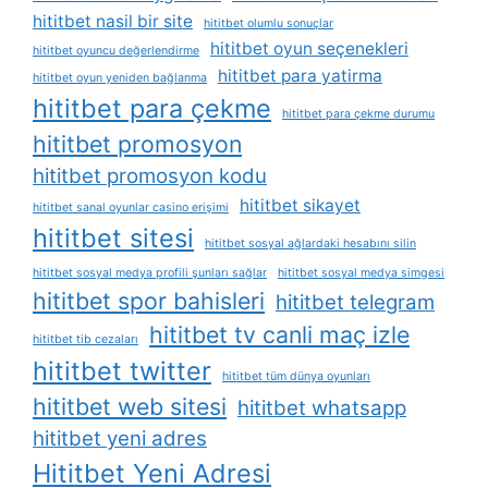
hititbet nasil bir site
hititbet olumlu sonuçlar
hititbet oyun seçenekleri
hititbet oyuncu değerlendirme
hititbet para yatirma
hititbet oyun yeniden bağlanma
hititbet para çekme
hititbet para çekme durumu
hititbet promosyon
hititbet promosyon kodu
hititbet sikayet
hititbet sanal oyunlar casino erişimi
hititbet sitesi
hititbet sosyal ağlardaki hesabını silin
hititbet sosyal medya profili şunları sağlar
hititbet sosyal medya simgesi
hititbet spor bahisleri
hititbet telegram
hititbet tv canli maç izle
hititbet tib cezaları
hititbet twitter
hititbet tüm dünya oyunları
hititbet web sitesi
hititbet whatsapp
hititbet yeni adres
Hititbet Yeni Adresi