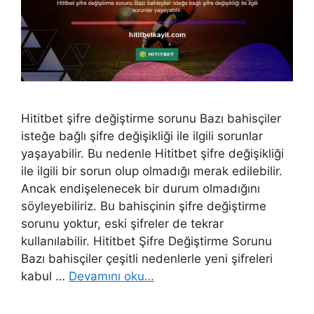
Hititbet şifre değiştirme sorunu Bazı bahisçiler
isteğe bağlı şifre değişikliği ile ilgili sorunlar
yaşayabilir. Bu nedenle Hititbet şifre değişikliği
ile ilgili bir sorun olup olmadığı merak edilebilir.
Ancak endişelenecek bir durum olmadığını
söyleyebiliriz. Bu bahisçinin şifre değiştirme
sorunu yoktur, eski şifreler de tekrar
kullanılabilir. Hititbet Şifre Değiştirme Sorunu
Bazı bahisçiler çeşitli nedenlerle yeni şifreleri
kabul …
Devamını oku…