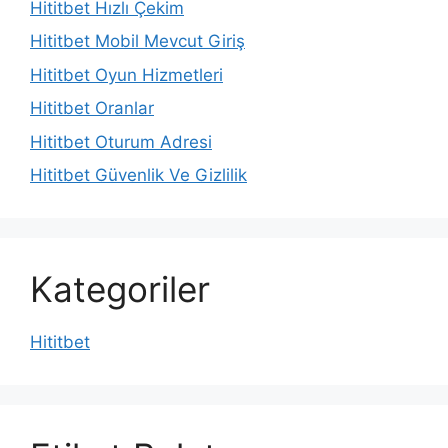
Hititbet Hızlı Çekim
Hititbet Mobil Mevcut Giriş
Hititbet Oyun Hizmetleri
Hititbet Oranlar
Hititbet Oturum Adresi
Hititbet Güvenlik Ve Gizlilik
Kategoriler
Hititbet