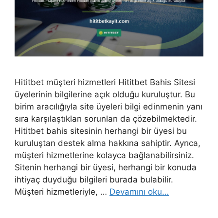
Hititbet müşteri hizmetleri Hititbet Bahis Sitesi
üyelerinin bilgilerine açık olduğu kuruluştur. Bu
birim aracılığıyla site üyeleri bilgi edinmenin yanı
sıra karşılaştıkları sorunları da çözebilmektedir.
Hititbet bahis sitesinin herhangi bir üyesi bu
kuruluştan destek alma hakkına sahiptir. Ayrıca,
müşteri hizmetlerine kolayca bağlanabilirsiniz.
Sitenin herhangi bir üyesi, herhangi bir konuda
ihtiyaç duyduğu bilgileri burada bulabilir.
Müşteri hizmetleriyle, …
Devamını oku…