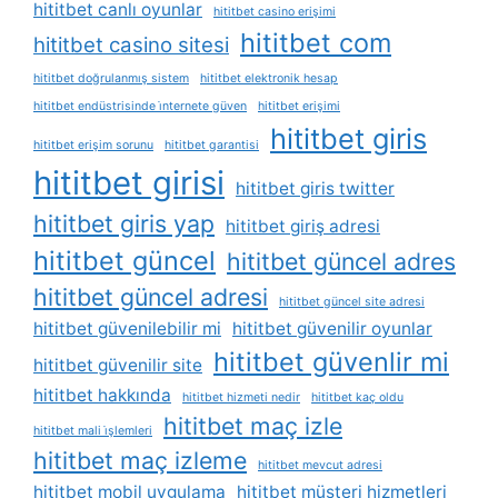
hititbet canlı oyunlar
hititbet casino erişimi
hititbet com
hititbet casino sitesi
hititbet doğrulanmış sistem
hititbet elektronik hesap
hititbet endüstrisinde i̇nternete güven
hititbet erişimi
hititbet giris
hititbet erişim sorunu
hititbet garantisi
hititbet girisi
hititbet giris twitter
hititbet giris yap
hititbet giriş adresi
hititbet güncel
hititbet güncel adres
hititbet güncel adresi
hititbet güncel site adresi
hititbet güvenilebilir mi
hititbet güvenilir oyunlar
hititbet güvenlir mi
hititbet güvenilir site
hititbet hakkında
hititbet hizmeti nedir
hititbet kaç oldu
hititbet maç izle
hititbet mali i̇şlemleri
hititbet maç izleme
hititbet mevcut adresi
hititbet mobil uygulama
hititbet müşteri hizmetleri