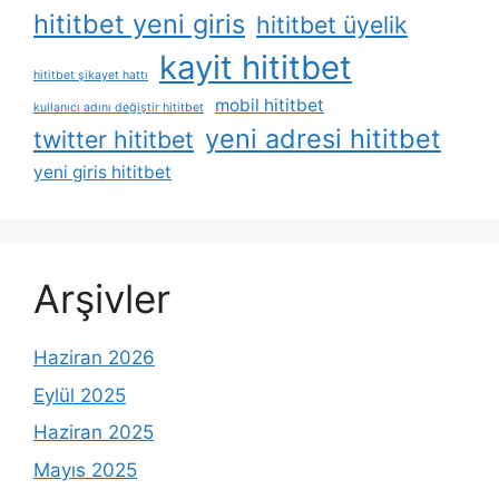
hititbet yeni giris
hititbet üyelik
kayit hititbet
hititbet şikayet hattı
mobil hititbet
kullanıcı adını değiştir hititbet
yeni adresi hititbet
twitter hititbet
yeni giris hititbet
Arşivler
Haziran 2026
Eylül 2025
Haziran 2025
Mayıs 2025