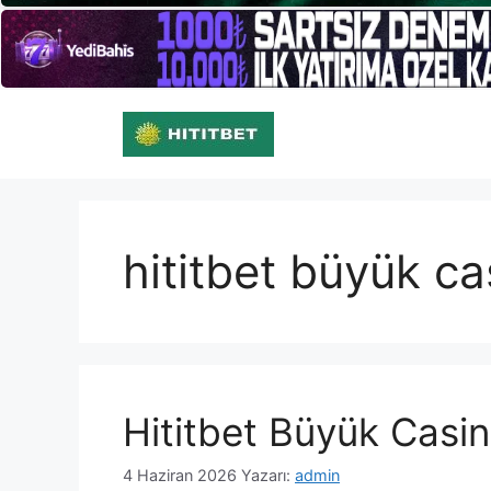
İçeriğe
atla
hititbet büyük ca
Hititbet Büyük Casi
4 Haziran 2026
Yazarı:
admin