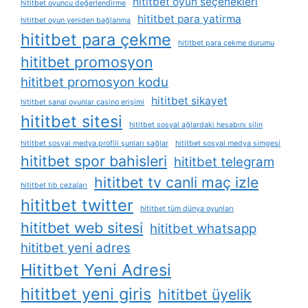
hititbet oyun seçenekleri
hititbet oyuncu değerlendirme
hititbet para yatirma
hititbet oyun yeniden bağlanma
hititbet para çekme
hititbet para çekme durumu
hititbet promosyon
hititbet promosyon kodu
hititbet sikayet
hititbet sanal oyunlar casino erişimi
hititbet sitesi
hititbet sosyal ağlardaki hesabını silin
hititbet sosyal medya profili şunları sağlar
hititbet sosyal medya simgesi
hititbet spor bahisleri
hititbet telegram
hititbet tv canli maç izle
hititbet tib cezaları
hititbet twitter
hititbet tüm dünya oyunları
hititbet web sitesi
hititbet whatsapp
hititbet yeni adres
Hititbet Yeni Adresi
hititbet yeni giris
hititbet üyelik