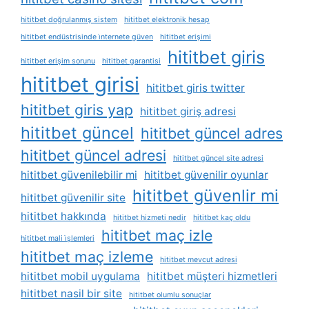
hititbet doğrulanmış sistem
hititbet elektronik hesap
hititbet endüstrisinde i̇nternete güven
hititbet erişimi
hititbet giris
hititbet erişim sorunu
hititbet garantisi
hititbet girisi
hititbet giris twitter
hititbet giris yap
hititbet giriş adresi
hititbet güncel
hititbet güncel adres
hititbet güncel adresi
hititbet güncel site adresi
hititbet güvenilebilir mi
hititbet güvenilir oyunlar
hititbet güvenlir mi
hititbet güvenilir site
hititbet hakkında
hititbet hizmeti nedir
hititbet kaç oldu
hititbet maç izle
hititbet mali i̇şlemleri
hititbet maç izleme
hititbet mevcut adresi
hititbet mobil uygulama
hititbet müşteri hizmetleri
hititbet nasil bir site
hititbet olumlu sonuçlar