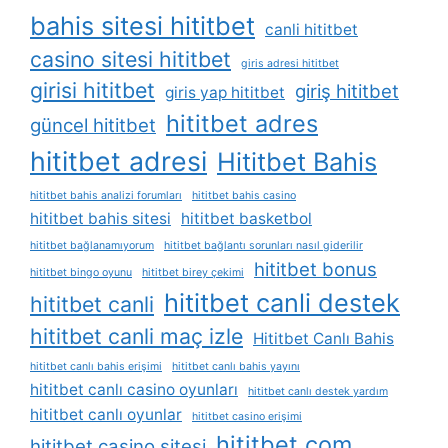
bahis sitesi hititbet
canli hititbet
casino sitesi hititbet
giris adresi hititbet
girisi hititbet
giriş hititbet
giris yap hititbet
hititbet adres
güncel hititbet
hititbet adresi
Hititbet Bahis
hititbet bahis analizi forumları
hititbet bahis casino
hititbet bahis sitesi
hititbet basketbol
hititbet bağlanamıyorum
hititbet bağlantı sorunları nasıl giderilir
hititbet bonus
hititbet bingo oyunu
hititbet birey çekimi
hititbet canli destek
hititbet canli
hititbet canli maç izle
Hititbet Canlı Bahis
hititbet canlı bahis erişimi
hititbet canlı bahis yayını
hititbet canlı casino oyunları
hititbet canlı destek yardım
hititbet canlı oyunlar
hititbet casino erişimi
hititbet com
hititbet casino sitesi