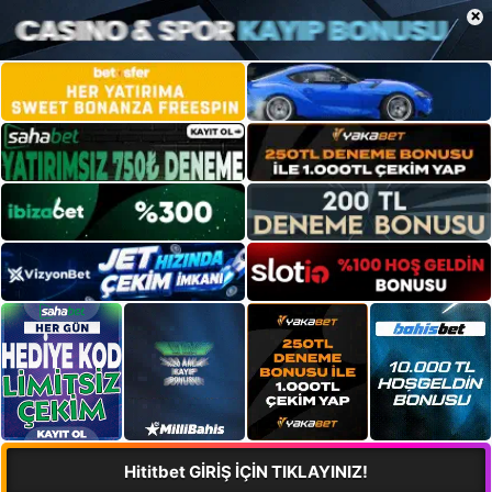
×
Hititbet GİRİŞ İÇİN TIKLAYINIZ!