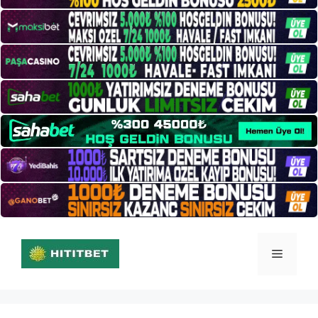
İçeriğe
atla
Menü