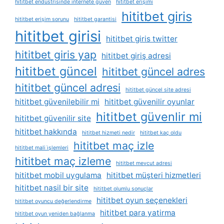
hititbet endüstrisinde i̇nternete güven
hititbet erişimi
hititbet giris
hititbet erişim sorunu
hititbet garantisi
hititbet girisi
hititbet giris twitter
hititbet giris yap
hititbet giriş adresi
hititbet güncel
hititbet güncel adres
hititbet güncel adresi
hititbet güncel site adresi
hititbet güvenilebilir mi
hititbet güvenilir oyunlar
hititbet güvenlir mi
hititbet güvenilir site
hititbet hakkında
hititbet hizmeti nedir
hititbet kaç oldu
hititbet maç izle
hititbet mali i̇şlemleri
hititbet maç izleme
hititbet mevcut adresi
hititbet mobil uygulama
hititbet müşteri hizmetleri
hititbet nasil bir site
hititbet olumlu sonuçlar
hititbet oyun seçenekleri
hititbet oyuncu değerlendirme
hititbet para yatirma
hititbet oyun yeniden bağlanma