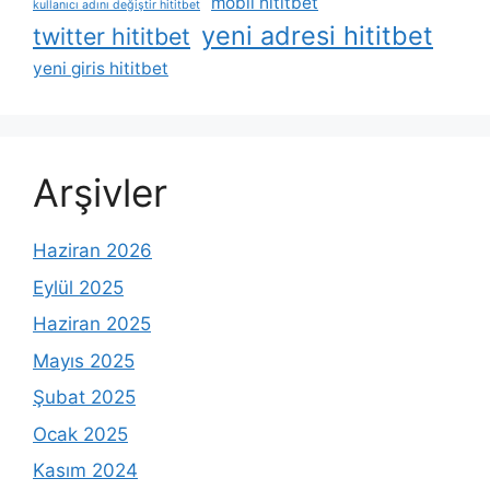
mobil hititbet
kullanıcı adını değiştir hititbet
yeni adresi hititbet
twitter hititbet
yeni giris hititbet
Arşivler
Haziran 2026
Eylül 2025
Haziran 2025
Mayıs 2025
Şubat 2025
Ocak 2025
Kasım 2024