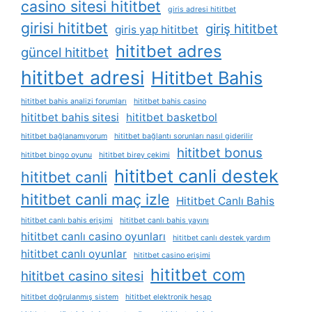
casino sitesi hititbet
giris adresi hititbet
girisi hititbet
giriş hititbet
giris yap hititbet
hititbet adres
güncel hititbet
hititbet adresi
Hititbet Bahis
hititbet bahis analizi forumları
hititbet bahis casino
hititbet bahis sitesi
hititbet basketbol
hititbet bağlanamıyorum
hititbet bağlantı sorunları nasıl giderilir
hititbet bonus
hititbet bingo oyunu
hititbet birey çekimi
hititbet canli destek
hititbet canli
hititbet canli maç izle
Hititbet Canlı Bahis
hititbet canlı bahis erişimi
hititbet canlı bahis yayını
hititbet canlı casino oyunları
hititbet canlı destek yardım
hititbet canlı oyunlar
hititbet casino erişimi
hititbet com
hititbet casino sitesi
hititbet doğrulanmış sistem
hititbet elektronik hesap