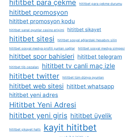
hititbet para çekme
hititbet para çekme durumu
hititbet promosyon
hititbet promosyon kodu
hititbet sikayet
hititbet sanal oyunlar casino erişimi
hititbet sitesi
hititbet sosyal ağlardaki hesabını silin
hititbet sosyal medya profili şunları sağlar
hititbet sosyal medya simgesi
hititbet spor bahisleri
hititbet telegram
hititbet tv canli maç izle
hititbet tib cezaları
hititbet twitter
hititbet tüm dünya oyunları
hititbet web sitesi
hititbet whatsapp
hititbet yeni adres
Hititbet Yeni Adresi
hititbet yeni giris
hititbet üyelik
kayit hititbet
hititbet şikayet hattı