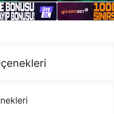
eçenekleri
nekleri