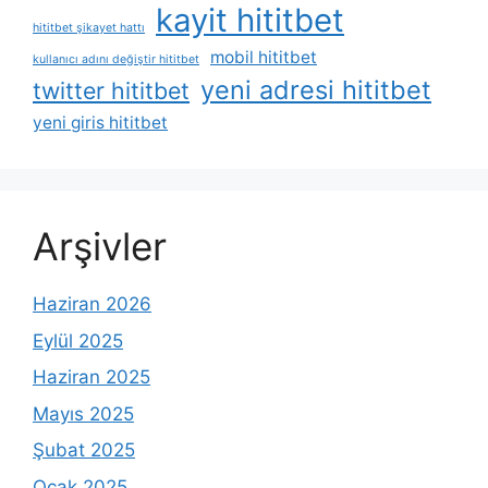
kayit hititbet
hititbet şikayet hattı
mobil hititbet
kullanıcı adını değiştir hititbet
yeni adresi hititbet
twitter hititbet
yeni giris hititbet
Arşivler
Haziran 2026
Eylül 2025
Haziran 2025
Mayıs 2025
Şubat 2025
Ocak 2025