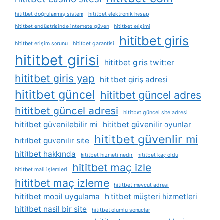
hititbet doğrulanmış sistem
hititbet elektronik hesap
hititbet endüstrisinde i̇nternete güven
hititbet erişimi
hititbet giris
hititbet erişim sorunu
hititbet garantisi
hititbet girisi
hititbet giris twitter
hititbet giris yap
hititbet giriş adresi
hititbet güncel
hititbet güncel adres
hititbet güncel adresi
hititbet güncel site adresi
hititbet güvenilebilir mi
hititbet güvenilir oyunlar
hititbet güvenlir mi
hititbet güvenilir site
hititbet hakkında
hititbet hizmeti nedir
hititbet kaç oldu
hititbet maç izle
hititbet mali i̇şlemleri
hititbet maç izleme
hititbet mevcut adresi
hititbet mobil uygulama
hititbet müşteri hizmetleri
hititbet nasil bir site
hititbet olumlu sonuçlar