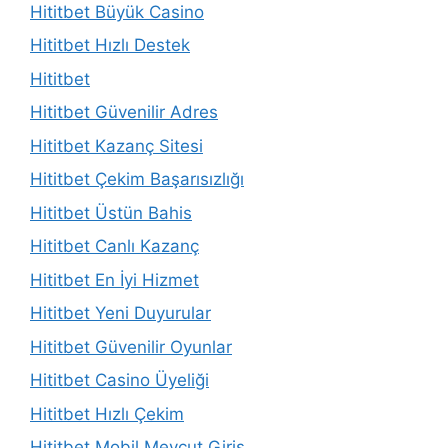
Hititbet Büyük Casino
Hititbet Hızlı Destek
Hititbet
Hititbet Güvenilir Adres
Hititbet Kazanç Sitesi
Hititbet Çekim Başarısızlığı
Hititbet Üstün Bahis
Hititbet Canlı Kazanç
Hititbet En İyi Hizmet
Hititbet Yeni Duyurular
Hititbet Güvenilir Oyunlar
Hititbet Casino Üyeliği
Hititbet Hızlı Çekim
Hititbet Mobil Mevcut Giriş