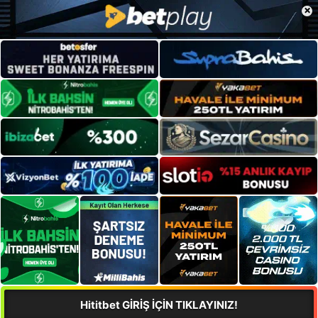
×
Hititbet GİRİŞ İÇİN TIKLAYINIZ!