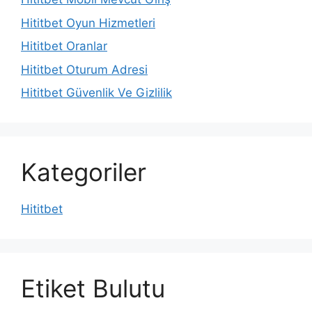
Hititbet Oyun Hizmetleri
Hititbet Oranlar
Hititbet Oturum Adresi
Hititbet Güvenlik Ve Gizlilik
Kategoriler
Hititbet
Etiket Bulutu