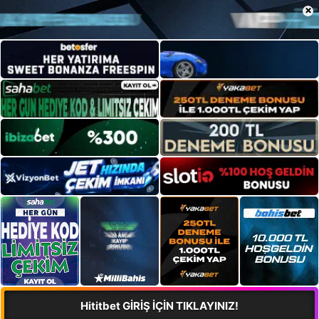
×
Hititbet GİRİŞ İÇİN TIKLAYINIZ!