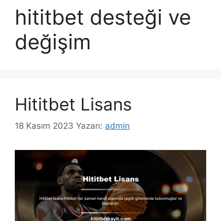
hititbet desteği ve
değişim
Hititbet Lisans
18 Kasım 2023
Yazarı:
admin