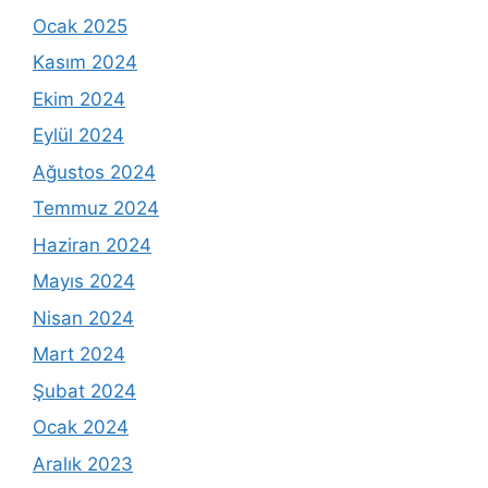
Ocak 2025
Kasım 2024
Ekim 2024
Eylül 2024
Ağustos 2024
Temmuz 2024
Haziran 2024
Mayıs 2024
Nisan 2024
Mart 2024
Şubat 2024
Ocak 2024
Aralık 2023