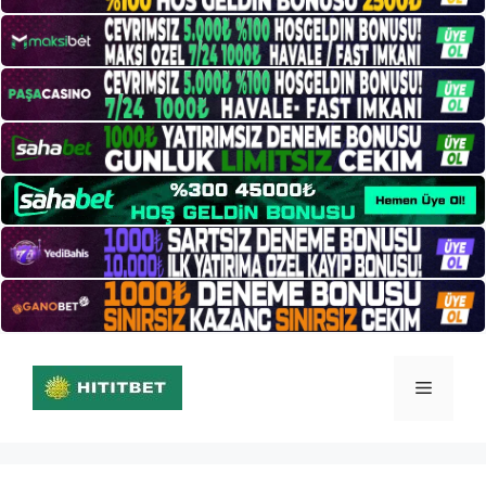
İçeriğe
atla
Menü