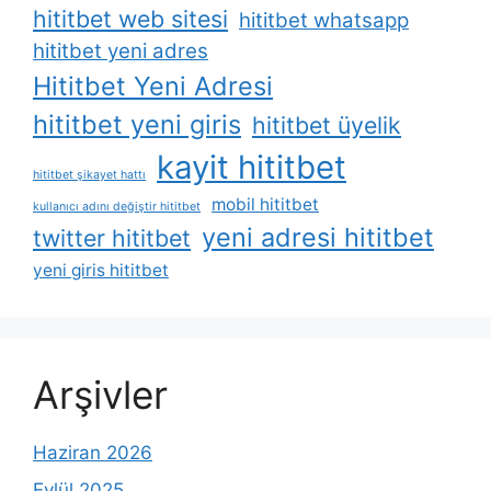
hititbet web sitesi
hititbet whatsapp
hititbet yeni adres
Hititbet Yeni Adresi
hititbet yeni giris
hititbet üyelik
kayit hititbet
hititbet şikayet hattı
mobil hititbet
kullanıcı adını değiştir hititbet
yeni adresi hititbet
twitter hititbet
yeni giris hititbet
Arşivler
Haziran 2026
Eylül 2025