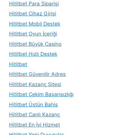
Hititbet Para Siparişi
Hititbet Cihaz Girişi
Hititbet Mobil Destek
Hititbet Oyun İçeriği
Hititbet Büyük Casino
Hititbet Hızlı Destek
Hititbet
Hititbet Güvenilir Adres
Hititbet Kazanç Sitesi
Hititbet Çekim Başarısızlığı
Hititbet Üstün Bahis
Hititbet Canlı Kazanç
Hititbet En İyi Hizmet
Hititbet Yeni Duyurular