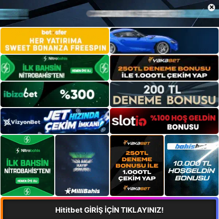
×
Hititbet GİRİŞ İÇİN TIKLAYINIZ!