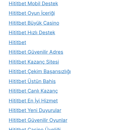
Hititbet Mobil Destek
Hititbet Oyun İçeriği
Hititbet Büyük Casino
Hititbet Hızlı Destek
Hititbet
Hititbet Güvenilir Adres
Hititbet Kazanç Sitesi
Hititbet Çekim Başarısızlığı
Hititbet Üstün Bahis
Hititbet Canlı Kazanç
Hititbet En İyi Hizmet
Hititbet Yeni Duyurular
Hititbet Güvenilir Oyunlar
Hititbet Casino Üyeliği