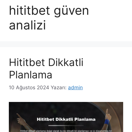
hititbet güven
analizi
Hititbet Dikkatli
Planlama
10 Ağustos 2024
Yazarı:
admin