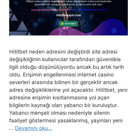
Hititbet neden adresini değiştirdi site adresi
değişikliğinin kullanıcılar tarafından güvenlikle
ilgili olduğu düşünülüyordu ancak bu artık tarih
oldu. Erişimin engellenmesi internet casino
severleri arasında bilinen bir gerçektir ancak
adres değişikliklerine yol açacaktır. Hititbet, yeni
adresine erişimin kısıtlanmasına yol açan
bilgilerin kaynağı olan yabancı bir kuruluştur.
Yabancı menşeli olması nedeniyle sitenin
faaliyet göstermesi yasaklanmış, yayınları yeni
…
Devamını oku…