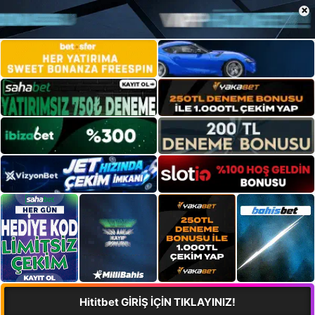
×
Hititbet GİRİŞ İÇİN TIKLAYINIZ!