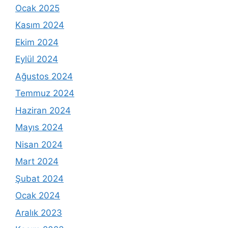
Ocak 2025
Kasım 2024
Ekim 2024
Eylül 2024
Ağustos 2024
Temmuz 2024
Haziran 2024
Mayıs 2024
Nisan 2024
Mart 2024
Şubat 2024
Ocak 2024
Aralık 2023