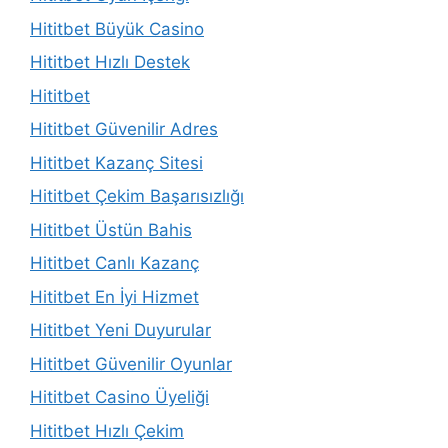
Hititbet Büyük Casino
Hititbet Hızlı Destek
Hititbet
Hititbet Güvenilir Adres
Hititbet Kazanç Sitesi
Hititbet Çekim Başarısızlığı
Hititbet Üstün Bahis
Hititbet Canlı Kazanç
Hititbet En İyi Hizmet
Hititbet Yeni Duyurular
Hititbet Güvenilir Oyunlar
Hititbet Casino Üyeliği
Hititbet Hızlı Çekim