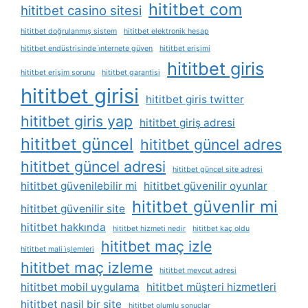
hititbet com
hititbet casino sitesi
hititbet doğrulanmış sistem
hititbet elektronik hesap
hititbet endüstrisinde i̇nternete güven
hititbet erişimi
hititbet giris
hititbet erişim sorunu
hititbet garantisi
hititbet girisi
hititbet giris twitter
hititbet giris yap
hititbet giriş adresi
hititbet güncel
hititbet güncel adres
hititbet güncel adresi
hititbet güncel site adresi
hititbet güvenilebilir mi
hititbet güvenilir oyunlar
hititbet güvenlir mi
hititbet güvenilir site
hititbet hakkında
hititbet hizmeti nedir
hititbet kaç oldu
hititbet maç izle
hititbet mali i̇şlemleri
hititbet maç izleme
hititbet mevcut adresi
hititbet mobil uygulama
hititbet müşteri hizmetleri
hititbet nasil bir site
hititbet olumlu sonuçlar