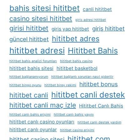
bahis sitesi hititbet
canli hititbet
casino sitesi hititbet
giris adresi hititbet
girisi hititbet
giriş hititbet
giris yap hititbet
hititbet adres
güncel hititbet
hititbet adresi
Hititbet Bahis
hititbet bahis analizi forumları
hititbet bahis casino
hititbet bahis sitesi
hititbet basketbol
hititbet bağlanamıyorum
hititbet bağlantı sorunları nasıl giderilir
hititbet bonus
hititbet bingo oyunu
hititbet birey çekimi
hititbet canli destek
hititbet canli
hititbet canli maç izle
Hititbet Canlı Bahis
hititbet canlı bahis erişimi
hititbet canlı bahis yayını
hititbet canlı casino oyunları
hititbet canlı destek yardım
hititbet canlı oyunlar
hititbet casino erişimi
hititbet com
hititbet casino sitesi