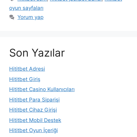
oyun sayfaları
Yorum yap
Son Yazılar
Hititbet Adresi
Hititbet Giriş
Hititbet Casino Kullanıcıları
Hititbet Para Siparişi
Hititbet Cihaz Girişi
Hititbet Mobil Destek
Hititbet Oyun İçeriği