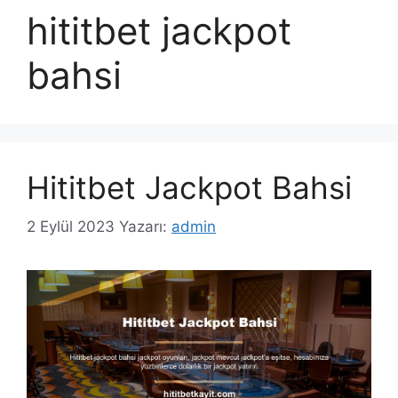
hititbet jackpot
bahsi
Hititbet Jackpot Bahsi
2 Eylül 2023
Yazarı:
admin