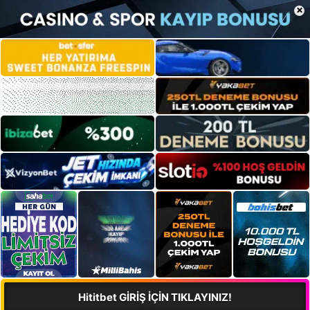
×
Hititbet GİRİŞ İÇİN TIKLAYINIZ!