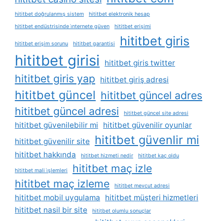
hititbet doğrulanmış sistem
hititbet elektronik hesap
hititbet endüstrisinde i̇nternete güven
hititbet erişimi
hititbet giris
hititbet erişim sorunu
hititbet garantisi
hititbet girisi
hititbet giris twitter
hititbet giris yap
hititbet giriş adresi
hititbet güncel
hititbet güncel adres
hititbet güncel adresi
hititbet güncel site adresi
hititbet güvenilebilir mi
hititbet güvenilir oyunlar
hititbet güvenlir mi
hititbet güvenilir site
hititbet hakkında
hititbet hizmeti nedir
hititbet kaç oldu
hititbet maç izle
hititbet mali i̇şlemleri
hititbet maç izleme
hititbet mevcut adresi
hititbet mobil uygulama
hititbet müşteri hizmetleri
hititbet nasil bir site
hititbet olumlu sonuçlar