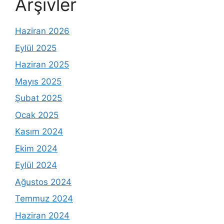
Arşivler
Haziran 2026
Eylül 2025
Haziran 2025
Mayıs 2025
Şubat 2025
Ocak 2025
Kasım 2024
Ekim 2024
Eylül 2024
Ağustos 2024
Temmuz 2024
Haziran 2024