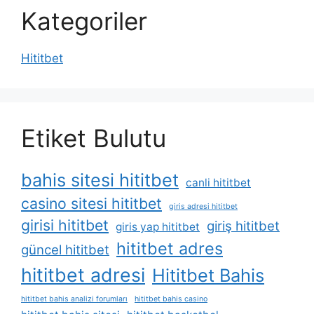
Kategoriler
Hititbet
Etiket Bulutu
bahis sitesi hititbet
canli hititbet
casino sitesi hititbet
giris adresi hititbet
girisi hititbet
giriş hititbet
giris yap hititbet
hititbet adres
güncel hititbet
hititbet adresi
Hititbet Bahis
hititbet bahis analizi forumları
hititbet bahis casino