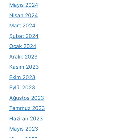
Mayıs 2024
Nisan 2024
Mart 2024
Şubat 2024
Ocak 2024
Aralık 2023
Kasım 2023
Ekim 2023
Eylül 2023
Ağustos 2023
Temmuz 2023
Haziran 2023
Mayıs 2023