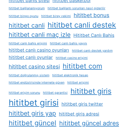
hititbet bahis sitesi
hititbet basketbol
hititbet bağlanamıyorum
hititbet bağlantı sorunları nasıl giderilir
hititbet bonus
hititbet bingo oyunu
hititbet birey çekimi
hititbet canli destek
hititbet canli
hititbet canli maç izle
Hititbet Canlı Bahis
hititbet canlı bahis erişimi
hititbet canlı bahis yayını
hititbet canlı casino oyunları
hititbet canlı destek yardım
hititbet canlı oyunlar
hititbet casino erişimi
hititbet com
hititbet casino sitesi
hititbet doğrulanmış sistem
hititbet elektronik hesap
hititbet endüstrisinde i̇nternete güven
hititbet erişimi
hititbet giris
hititbet erişim sorunu
hititbet garantisi
hititbet girisi
hititbet giris twitter
hititbet giris yap
hititbet giriş adresi
hititbet güncel
hititbet güncel adres