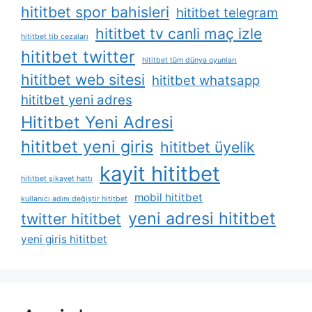
hititbet spor bahisleri
hititbet telegram
hititbet tv canli maç izle
hititbet tib cezaları
hititbet twitter
hititbet tüm dünya oyunları
hititbet web sitesi
hititbet whatsapp
hititbet yeni adres
Hititbet Yeni Adresi
hititbet yeni giris
hititbet üyelik
kayit hititbet
hititbet şikayet hattı
mobil hititbet
kullanıcı adını değiştir hititbet
yeni adresi hititbet
twitter hititbet
yeni giris hititbet