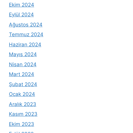
Ekim 2024
Eylül 2024
Ağustos 2024
Temmuz 2024
Haziran 2024
Mayıs 2024
Nisan 2024
Mart 2024
Şubat 2024
Ocak 2024
Aralık 2023
Kasım 2023
Ekim 2023