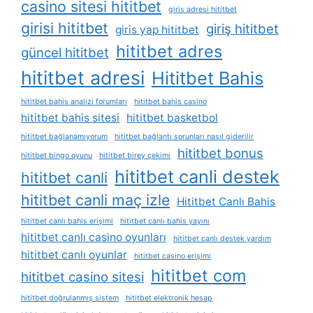
casino sitesi hititbet
giris adresi hititbet
girisi hititbet
giriş hititbet
giris yap hititbet
hititbet adres
güncel hititbet
hititbet adresi
Hititbet Bahis
hititbet bahis analizi forumları
hititbet bahis casino
hititbet bahis sitesi
hititbet basketbol
hititbet bağlanamıyorum
hititbet bağlantı sorunları nasıl giderilir
hititbet bonus
hititbet bingo oyunu
hititbet birey çekimi
hititbet canli destek
hititbet canli
hititbet canli maç izle
Hititbet Canlı Bahis
hititbet canlı bahis erişimi
hititbet canlı bahis yayını
hititbet canlı casino oyunları
hititbet canlı destek yardım
hititbet canlı oyunlar
hititbet casino erişimi
hititbet com
hititbet casino sitesi
hititbet doğrulanmış sistem
hititbet elektronik hesap