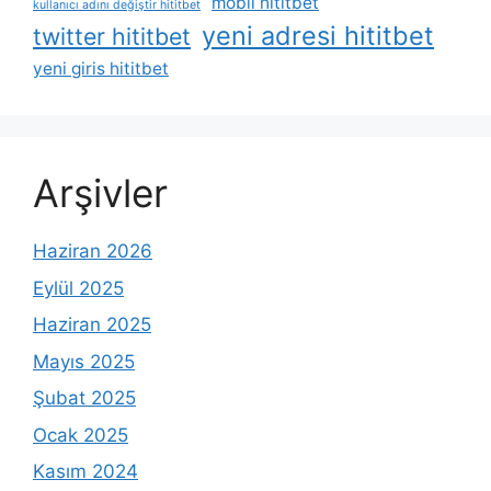
mobil hititbet
kullanıcı adını değiştir hititbet
yeni adresi hititbet
twitter hititbet
yeni giris hititbet
Arşivler
Haziran 2026
Eylül 2025
Haziran 2025
Mayıs 2025
Şubat 2025
Ocak 2025
Kasım 2024