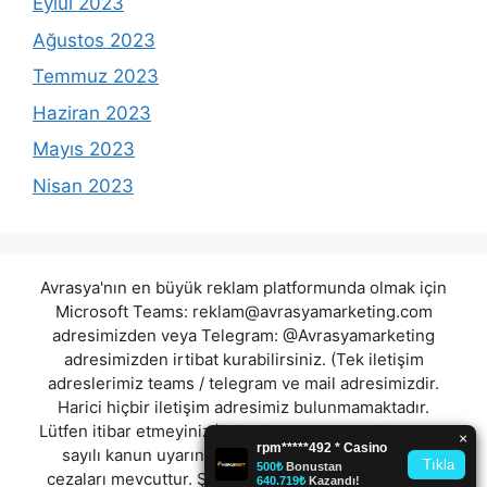
Eylül 2023
Ağustos 2023
Temmuz 2023
Haziran 2023
Mayıs 2023
Nisan 2023
Avrasya'nın en büyük reklam platformunda olmak için
Microsoft Teams:
reklam@avrasyamarketing.com
adresimizden veya Telegram: @Avrasyamarketing
adresimizden irtibat kurabilirsiniz. (Tek iletişim
adreslerimiz teams / telegram ve mail adresimizdir.
Harici hiçbir iletişim adresimiz bulunmamaktadır.
Lütfen itibar etmeyiniz.) Türkiye yasalarına göre 7258
sayılı kanun uyarınca yasa dışı bahis oynamanın
cezaları mevcuttur. Şu an bulunduğunuz site hiç bir