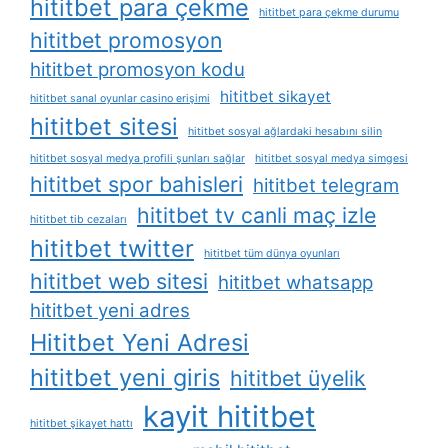
hititbet para çekme
hititbet para çekme durumu
hititbet promosyon
hititbet promosyon kodu
hititbet sikayet
hititbet sanal oyunlar casino erişimi
hititbet sitesi
hititbet sosyal ağlardaki hesabını silin
hititbet sosyal medya profili şunları sağlar
hititbet sosyal medya simgesi
hititbet spor bahisleri
hititbet telegram
hititbet tv canli maç izle
hititbet tib cezaları
hititbet twitter
hititbet tüm dünya oyunları
hititbet web sitesi
hititbet whatsapp
hititbet yeni adres
Hititbet Yeni Adresi
hititbet yeni giris
hititbet üyelik
kayit hititbet
hititbet şikayet hattı